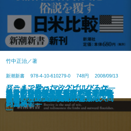
竹中正治／著
新潮新書 978-4-10-610279-0 748円 2008/09/13
ラーメン屋vs.マクドナルド―エ
どこまでやったらクビになるか―
新書
電子書籍あり
〈人使い〉の極意―乱世を生き抜
テレビ番外地―東京12チャンネル
民主党―野望と野合のメカニズム
手ごわい頭脳―アメリカン弁護士
「名医」のウソ―病院で損をしな
気骨の判決―東條英機と闘った裁
ニッポンの評判―世界17カ国最新
地獄の日本兵―ニューギニア戦線
人間の覚悟
先生と生徒の恋愛問題
迷惑メールは誰が出す？
源氏物語ものがたり
だから混浴はやめられない
コノミストが読み解く日米の深層
新書で入門 宮沢賢治のちから
文豪たちの大陸横断鉄道
サラリーマンのための労働法入門
新書で入門 ジャズの鉄板50枚＋α
昭和史の逆説
世紀のラブレター
いた知将の至言―
の奇跡―
―
の思考法―
いために―
判官―
レポート―
の真相―
―
―