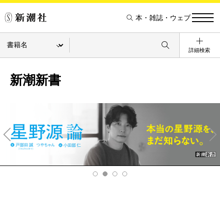
本・雑誌・ウェブ
詳細検索
新潮新書
Pre
Ne
v
xt