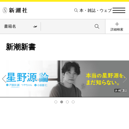
本・雑誌・ウェブ
詳細検索
新潮新書
Pre
Ne
v
xt