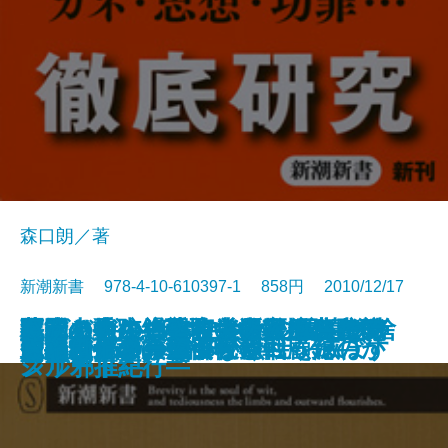
森口朗／著
新潮新書 978-4-10-610397-1 858円 2010/12/17
改築上手―「心地いい家」のヒン
葬式をしない寺―大阪・應典院の
幕末バトル・ロワイヤル 慶喜の捨
アフリカ―資本主義最後のフロン
冤罪の軌跡―弘前大学教授夫人殺
人間の往生―看取りの医師が考え
迷える者の禅修行―ドイツ人住職
復活の力―絶望を栄光にかえたア
ハゲとビキニとサンバの国―ブラ
新書
電子書籍あり
エコ論争の真贋
やめないよ
日教組
電通とリクルート
大本営参謀は戦後何と戦ったのか
マネジメント信仰が会社を滅ぼす
茶―利休と今をつなぐ―
知的余生の方法
政治とカネ―海部俊樹回顧録―
速記者たちの国会秘録
さらば脳ブーム
ト52―
挑戦―
て身
ティア―
害事件―
る―
が見た日本仏教―
スリート―
ジル邪推紀行―