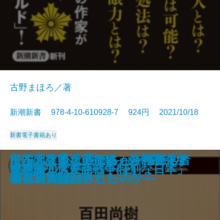
古野まほろ／著
新潮新書 978-4-10-610928-7 924円 2021/10/18
新書
電子書籍あり
大坂城―秀吉から現代まで 50の秘
最強脳―『スマホ脳』ハンセン先
コロナ後―ハーバード知日派10人
イルカと心は通じるか―海獣学者
日本大空襲「実行犯」の告白―な
中国「見えない侵略」を可視化す
甲子園は通過点です―勝利至上主
ヒトの壁
官邸は今日も間違える
平成のヒット曲
独身偉人伝
談志のはなし
中国「国恥地図」の謎を解く
職務質問
アホか。
ビートルズ
世界の知性が語る「特別な日本」
楽観論
決定版 大東亜戦争(上)
決定版 大東亜戦争(下)
話―
生の特別授業―
が語る未来―
の孤軍奮闘記―
ぜ46万人は殺されたのか―
る
義と決別した男たち―