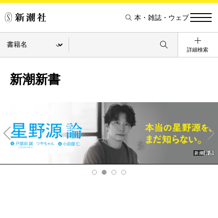
本・雑誌・ウェブ
詳細検索
新潮新書
Pre
Ne
v
xt