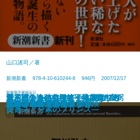
山口謠司／著
新潮新書 978-4-10-610244-8 946円 2007/12/17
新書
電子書籍あり
幕末バトル・ロワイヤル 井伊直弼
江戸奉公人の心得帖―呉服商白木
日本語の奇跡―〈アイウエオ〉と
新・戦争論―積極的平和主義への
愛子さまと悠仁さま―本家のプリ
アラブの大富豪
すべらない敬語
庭と日本人
女になりたがる男たち
「痴呆老人」は何を見ているか
文明としての教育
温泉文学論
大人の見識
新書で入門 新しい太陽系
ワインをめぐる小さな冒険
日本は世界で第何位？
マユツバ語大辞典
健康の天才たち
草野球をとことん楽しむ
議論のルールブック
の首
屋の日常―
〈いろは〉の発明―
提言―
ンセスと分家のプリンス―