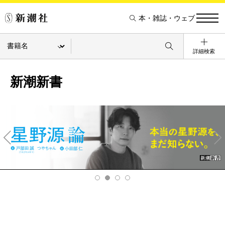
本・雑誌・ウェブ
詳細検索
新潮新書
Pre
Ne
v
xt