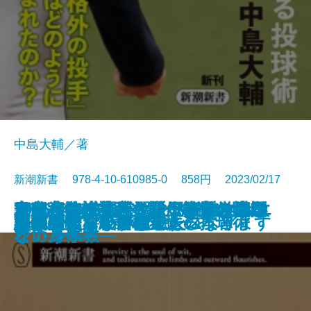
中島大輔／著
新潮新書 978-4-10-610985-0 858円 2023/02/17
目的への抵抗―シリーズ哲学講話
2035年の中国―習近平路線は生き
マイ遍路―札所住職が歩いた四国
東京大学の式辞―歴代総長の贈る
官邸官僚が本音で語る権力の使い
寿命ハック―死なない細胞、老い
シチリアの奇跡―マフィアからエ
デマ・陰謀論・カルト―スマホ教
新書
電子書籍あり
不老脳
国難のインテリジェンス
うらやましいボケかた
NHK受信料の研究
山本由伸 常識を変える投球術
ボブ・ディラン
脳の闇
正義の味方が苦手です
悪さをしない子は悪人になります
患者が知らない開業医の本音
誰が農業を殺すのか
流山がすごい
―
残るか―
八十八ヶ所―
言葉―
方
ない身体―
シカルへ―
という宗教―