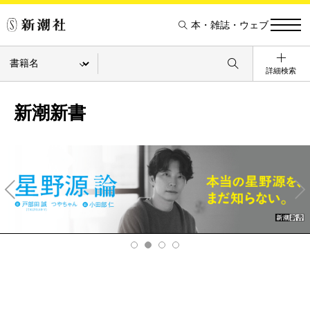
本・雑誌・ウェブ
詳細検索
新潮新書
Pre
Ne
v
xt