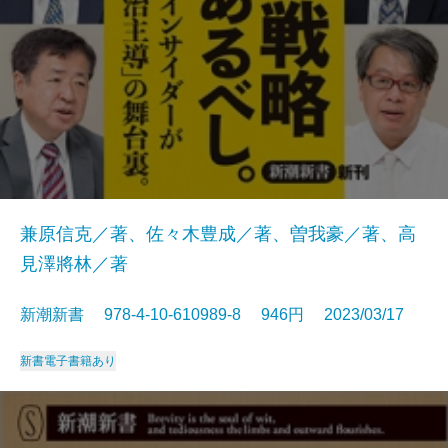
兼原信克／著、佐々木豊成／著、曽我豪／著、高
見澤將林／著
新潮新書 978-4-10-610989-8 946円 2023/03/17
新書
電子書籍あり