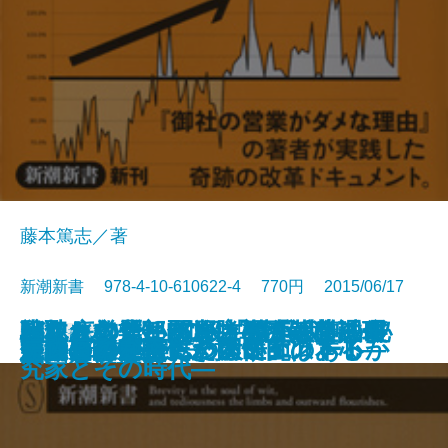
藤本篤志／著
新潮新書 978-4-10-610622-4 770円 2015/06/17
戦犯を救え―BC級「横浜裁判」秘
がんとの賢い闘い方―「近藤誠理
騙されてたまるか―調査報道の裏
段取りの“段”はどこの“段”？―住
どん底営業部が常勝軍団になるま
小林カツ代と栗原はるみ―料理研
新書
電子書籍あり
大放言
「昔はよかった」病
患者さんに伝えたい医師の本心
いいエリート、わるいエリート
常識外の一手
好運の条件―生き抜くヒント！―
英語の害毒
キラキラネームの大研究
習近平の中国
呆けたカントに「理性」はあるか
超訳 日本国憲法
人間の愚かさについて
俺の日本史
テレビの秘密
録―
論」徹底批判―
側―
まいの語源楽―
で
究家とその時代―