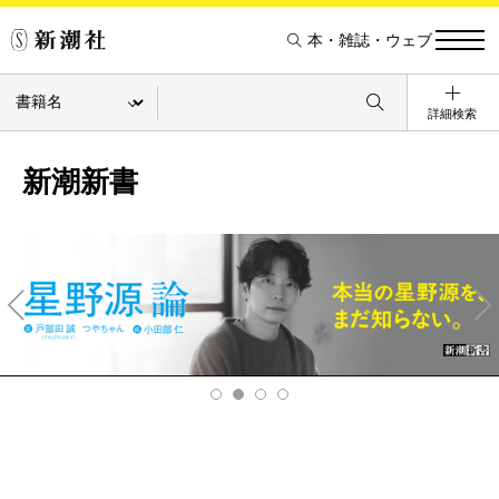
本・雑誌・ウェブ
詳細検索
新潮新書
Pre
Ne
v
xt