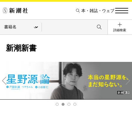
本・雑誌・ウェブ
詳細検索
新潮新書
Pre
Ne
v
xt