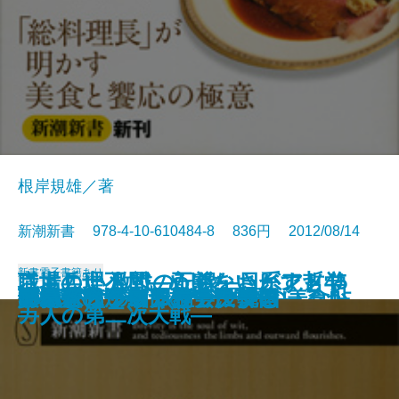
根岸規雄／著
新潮新書 978-4-10-610484-8 836円 2012/08/14
新書
電子書籍あり
職場の理不尽―めげないヒント45
さもしい人間―正義をさがす哲学
二世兵士 激戦の記録―日系アメリ
ピカソは本当に偉いのか？
続・暴力団
外資系の流儀
犯罪者はどこに目をつけているか
日本農業への正しい絶望法
検察―破綻した捜査モデル―
現代仏教論
精神論ぬきの電力入門
ホテルオークラ 総料理長の美食帖
防衛省
いい家は「細部」で決まる
反ポピュリズム論
「地球のからくり」に挑む
オーディション社会 韓国
「新型うつ病」のデタラメ
財務省
55歳からのフルマラソン
―
―
カ人の第二次大戦―