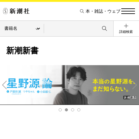
本・雑誌・ウェブ
詳細検索
新潮新書
Pre
Ne
v
xt