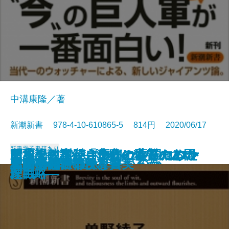
中溝康隆／著
新潮新書 978-4-10-610865-5 814円 2020/06/17
新書
電子書籍あり
インサイドレポート 中国コロナ
日本人はなぜ自虐的になったのか
トヨタに学ぶ カイゼンのヒント
断薬記―私がうつ病の薬をやめた
歴史の教訓―「失敗の本質」と国
昭和史の本質―良心と偽善のあい
自衛隊は市街戦を戦えるか
恥ずかしい人たち
国家の怠慢
番号は謎
スマホ料金はなぜ高いのか
ヤバい選挙
令和の巨人軍
人間の義務
美術展の不都合な真実
バカの国
私の考え
人間の品性
「関ヶ原」の決算書
習近平vs.中国人
の真相
―占領とWGIP―
71
理由―
家戦略―
だ―