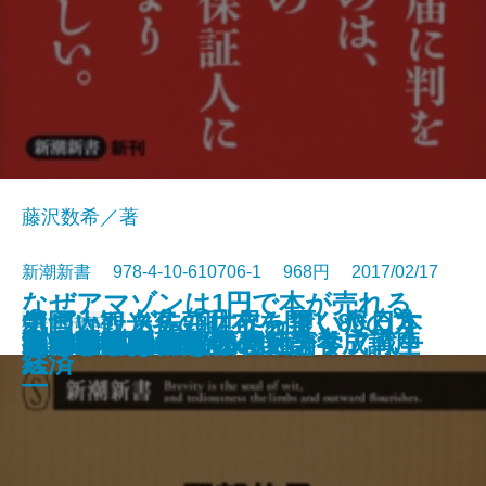
藤沢数希／著
新潮新書 978-4-10-610706-1 968円 2017/02/17
なぜアマゾンは1円で本が売れる
ポピュリズム―世界を覆い尽くす
中国人観光客の財布を開く80の方
気づいたら先頭に立っていた日本
新書
電子書籍あり
コスパ飯
ヤセないのは脳のせい
警察手帳
出世と肩書
東京都の闇を暴く
国家の矛盾
フィリピンパブ嬢の社会学
文系のための理数センス養成講座
損する結婚 儲かる離婚
のか―ネット時代のメディア戦争
キレイゴトぬきの就活論
ADHDでよかった
ザ・殺し文句
お寺さん崩壊
薬物とセックス
とらわれない
観光立国の正体
「魔物」の正体―
法
経済
―