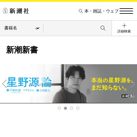
本・雑誌・ウェブ
詳細検索
新潮新書
Pre
Ne
v
xt