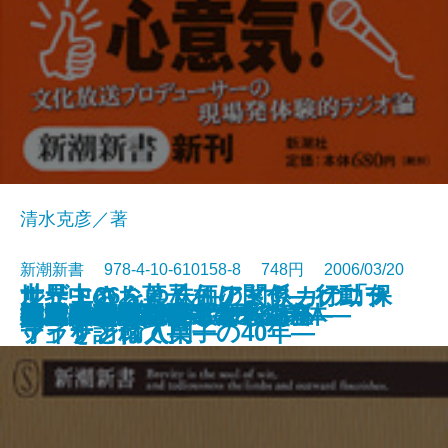
清水克彦／著
新潮新書 978-4-10-610158-8 748円 2006/03/20
世界中のお菓子あります―ソニー
ルート66をゆく―アメリカの「保
サザエさんと株価の関係―行動フ
御社の営業がダメな理由
数学を愛した作家たち
はり100本―鍼灸で甦る身体―
本気で言いたいことがある
ひらめき脳
池波正太郎劇場
日本共産党
ラジオ記者、走る
不老不死のサイエンス
大阪弁「ほんまもん」講座
キヤノンとカネボウ
昭和の墓碑銘
大江戸曲者列伝―幕末の巻―
超バカの壁
電波利権
宅配便130年戦争
大江戸曲者列伝―太平の巻―
新書
電子書籍あり
プラザと輸入菓子の40年―
守」を訪ねて―
ァイナンス入門―