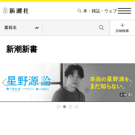
本・雑誌・ウェブ
詳細検索
新潮新書
Pre
Ne
v
xt