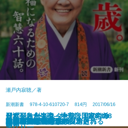
瀬戸内寂聴／著
新潮新書 978-4-10-610720-7 814円 2017/06/16
習近平と永楽帝―中華帝国皇帝の
サザンオールスターズ 1978-198
日本列島創生論―地方は国家の希
新書
電子書籍あり
こうして歴史問題は捏造される
女系図でみる驚きの日本史
笑福亭鶴瓶論
リベラルという病
戦争と平和
誰も知らない憲法9条
メディアの驕り
生きてこそ
フェイクニュースの見分け方
東大卒貧困ワーカー
日本の暗黒事件
秘伝・日本史解読術
うつ病休職
ジャズの証言
生涯現役論
検索禁止
人間の経済
野望―
5
望なり―