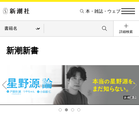
本・雑誌・ウェブ
詳細検索
新潮新書
Pre
Ne
v
xt