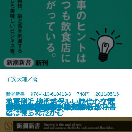
子安大輔／著
新潮新書 978-4-10-610418-3 748円 2011/05/16
ラー油とハイボール―時代の空気
将軍側近 柳沢吉保―いかにして悪
公安は誰をマークしているか
新・堕落論―我欲と天罰―
「おひとりさま」の家づくり
ディズニーランドの秘密
都市住民のための防災読本
生物学的文明論
オバマも救えないアメリカ
まいにち富士山
復興の精神
喜婚男と避婚男
マイ仏教
日本人の叡智
世界の宗教がざっくりわかる
がんの練習帳
政権交代の悪夢
日本語教室
サービスの達人たち 日本一の秘書
プロ野球解説者の嘘
新書
電子書籍あり
は「食」でつかむ―
名は作られたか―