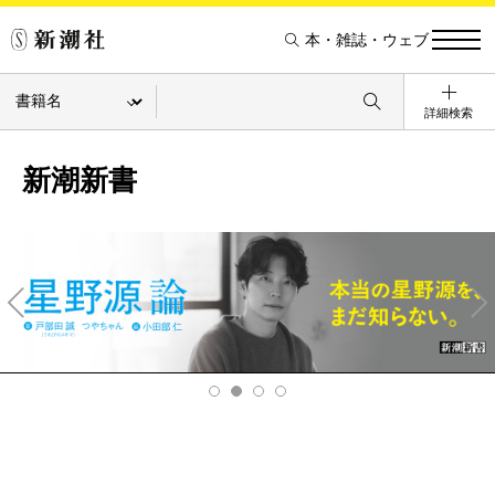
本・雑誌・ウェブ
詳細検索
新潮新書
Pre
Ne
v
xt