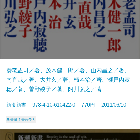
養老孟司／著、茂木健一郎／著、山内昌之／著、
南直哉／著、大井玄／著、橋本治／著、瀬戸内寂
聴／著、曽野綾子／著、阿川弘之／著
新潮新書 978-4-10-610422-0 770円 2011/06/10
新書
電子書籍あり