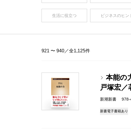
生活に役立つ
ビジネスのヒン
921 〜 940／全1,125件
本能の
戸塚宏／
新潮新書 978-4-
新書
電子書籍あり