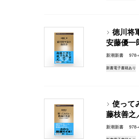
徳川将
安藤優一
新潮新書 978-4-
新書
電子書籍あり
使って
藤枝善之
新潮新書 978-4-