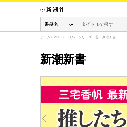
ホーム
>
本
>
レーベル・シリーズ一覧
>
新潮新書
新潮新書