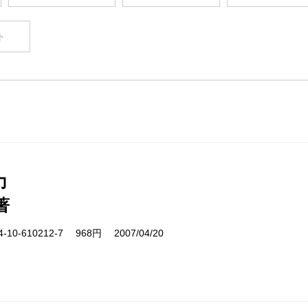
ト
力
著
10-610212-7 968円 2007/04/20