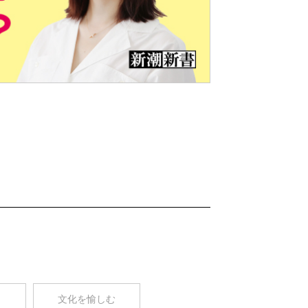
Nex
t
コ
文化を愉しむ