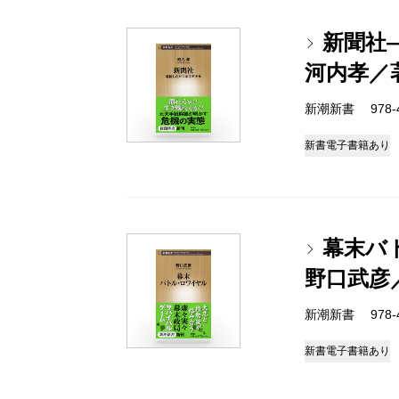
新聞社
河内孝／
新潮新書 978-4-
新書
電子書籍あり
幕末バ
野口武彦
新潮新書 978-4-
新書
電子書籍あり