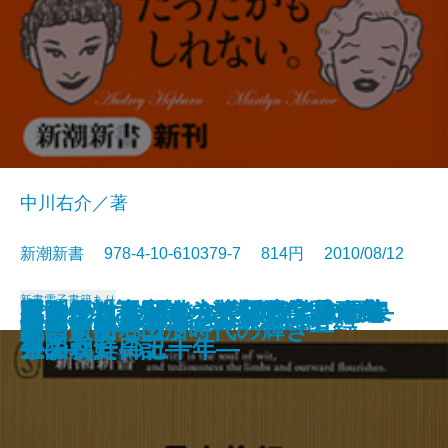
中川右介／著
新潮新書 978-4-10-610379-7 814円 2010/08/12
新書
電子書籍あり
イスラエル―ユダヤパワーの源泉
イランはこれからどうなるのか―
大女優物語―オードリー、マリリ
難治がんと闘う―大阪府立成人病
もののけの正体―怪談はこうして
通販―「不況知らず」の業界研究
死刑絶対肯定論―無期懲役囚の主
降ろされた日の丸―国民学校一年
ポスト・モバイル―ITとヒトの未
ロックと共に年をとる
国家の命運
核がなくならない7つの理由
企業買収の裏側―M＆A入門―
文士の私生活―昭和文壇交友録―
異形の日本人
テレビの大罪
読む人間ドック
即答するバカ
気にするな
開国前夜―田沼時代の輝き―
―
「イスラム大国」の真実―
ン、リズ―
センターの五十年―
生まれた―
―
張―
生の朝鮮日記―
来図―