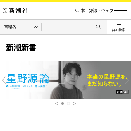
本・雑誌・ウェブ
詳細検索
新潮新書
Pre
Ne
v
xt