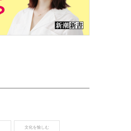
Nex
t
コ
文化を愉しむ