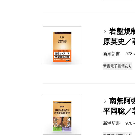
岩盤規
原英史／
新潮新書 978-4-
新書
電子書籍あり
南無阿
平岡聡／
新潮新書 978-4-