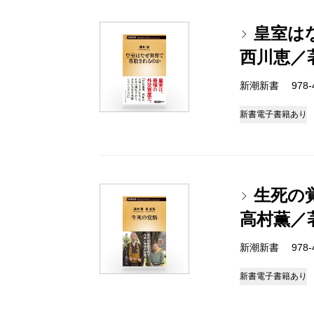
皇室は
西川恵／
新潮新書 978-4-
新書
電子書籍あり
生死の
高村薫／
新潮新書 978-4-
新書
電子書籍あり