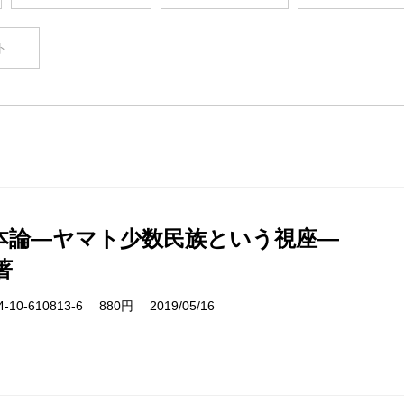
ト
本論―ヤマト少数民族という視座―
著
10-610813-6 880円 2019/05/16