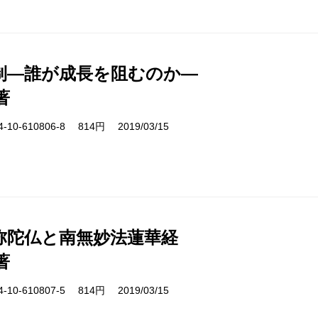
制―誰が成長を阻むのか―
著
10-610806-8 814円 2019/03/15
弥陀仏と南無妙法蓮華経
著
10-610807-5 814円 2019/03/15