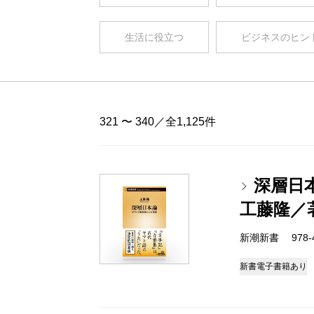
生活に役立つ
ビジネスのヒン
321 〜 340／全1,125件
深層日
工藤隆／
新潮新書 978-4-
新書
電子書籍あり