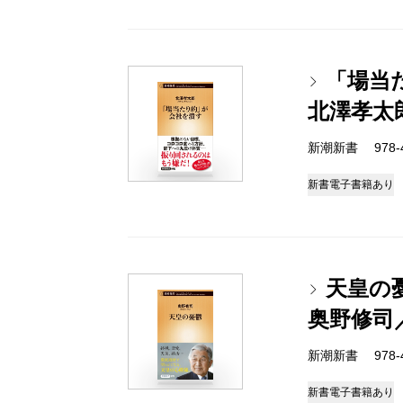
「場当
北澤孝太
新潮新書 978-4-
新書
電子書籍あり
天皇の
奥野修司
新潮新書 978-4-
新書
電子書籍あり