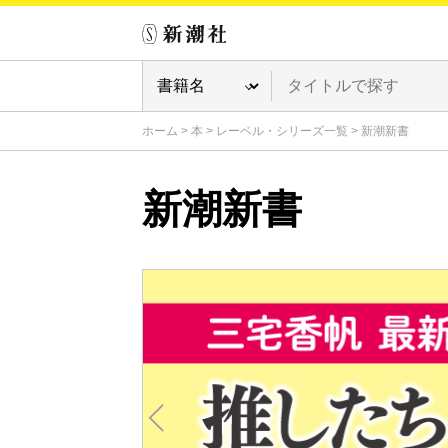
ホーム
>
本
>
レーベル・シリーズ一覧
>
新潮新書
新潮新書