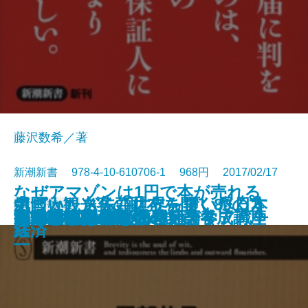
藤沢数希／著
新潮新書 978-4-10-610706-1 968円 2017/02/17
なぜアマゾンは1円で本が売れる
ポピュリズム―世界を覆い尽くす
中国人観光客の財布を開く80の方
気づいたら先頭に立っていた日本
新書
電子書籍あり
コスパ飯
ヤセないのは脳のせい
警察手帳
出世と肩書
東京都の闇を暴く
国家の矛盾
フィリピンパブ嬢の社会学
文系のための理数センス養成講座
損する結婚 儲かる離婚
のか―ネット時代のメディア戦争
キレイゴトぬきの就活論
ADHDでよかった
ザ・殺し文句
お寺さん崩壊
薬物とセックス
とらわれない
観光立国の正体
「魔物」の正体―
法
経済
―