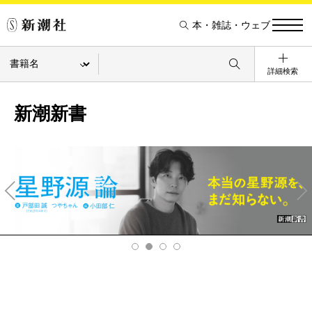
本・雑誌・ウェブ
詳細検索
新潮新書
Pre
Ne
v
xt