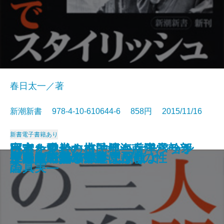
春日太一／著
新潮新書 978-4-10-610644-6 858円 2015/11/16
新書
電子書籍あり
オキナワ論―在沖縄海兵隊元幹部
宇宙を動かす力は何か―日常から
医者と患者のコミュニケーション
日本を愛した植民地―南洋パラオ
10年後破綻する人、幸福な人
百人一首の謎を解く
スター・ウォーズ学
ほめると子どもはダメになる
戦略がすべて
イスラム化するヨーロッパ
毛沢東―日本軍と共謀した男―
市川崑と『犬神家の一族』
三島由紀夫の言葉 人間の性
いつまでも若いと思うなよ
被差別のグルメ
さらば、資本主義
プリンス論
中国人の頭の中
左翼も右翼もウソばかり
ケンブリッジ数学史探偵
の告白―
観る物理の話―
論
の真実―