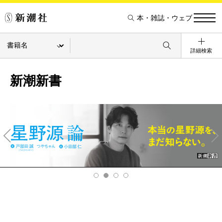
本・雑誌・ウェブ
詳細検索
新潮新書
Pre
Ne
v
xt