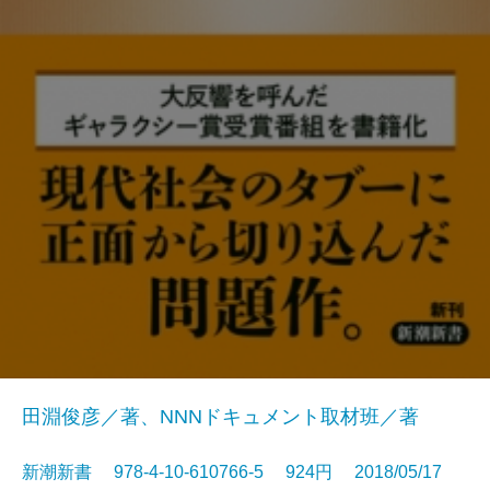
田淵俊彦／著、NNNドキュメント取材班／著
新潮新書 978-4-10-610766-5 924円 2018/05/17