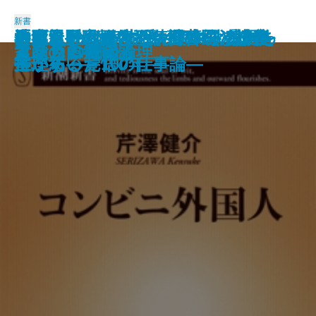
新書
悪魔と呼ばれたヴァイオリニスト
逃げられない世代―日本型「先送
神武天皇vs.卑弥呼―ヤマト建国を
「毒親」の正体―精神科医の診察
おまえの代わりなんていくらだっ
名門水野家の復活―御曹司と婿養
金正恩―恐怖と不条理の統治構造
政策至上主義
死と生
警察官白書
トヨタ 現場の「オヤジ」たち
本当はダメなアメリカ農業
知の体力
PTA不要論
発達障害と少年犯罪
コンビニ外国人
マサカの時代
人を見る目
素顔の西郷隆盛
イスラム教の論理
―パガニーニ伝―
り」システムの限界―
推理する―
室から―
ている―覚悟の仕事論―
子が紡いだ100年―
―