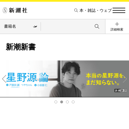
本・雑誌・ウェブ
詳細検索
新潮新書
Pre
Ne
v
xt