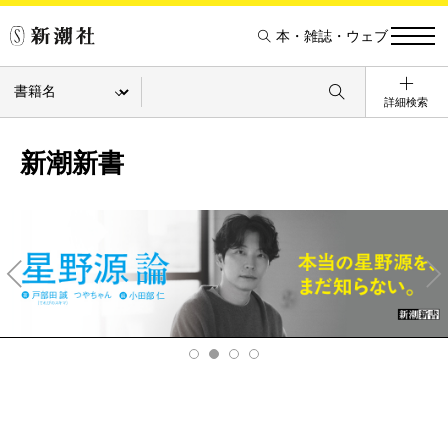
本・雑誌・ウェブ
詳細検索
新潮新書
Pre
Ne
v
xt