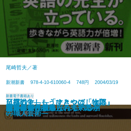
尾崎哲夫／著
新潮新書 978-4-10-610060-4 748円 2004/03/19
新書
電子書籍あり
日露戦争―もうひとつの「物語」
至福のすし―「すきやばし次郎」
聖徳太子はいなかった
仏教と資本主義
眠れぬ夜のラジオ深夜便
川柳うきよ鏡
釈迦に説法
死の壁
授業の復権
40歳からの仕事術
黒いスイス
英語の看板がスラスラ読める
二十年後―くらしの未来図―
プーチン
関西赤貧古本道
ふたりで泊まるほんものの宿
家庭という病巣
エルメス
日本はどう報じられているか
立ち上がれ日本人
―
の職人芸術―