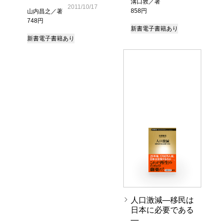
溝口敦／著
2011/10/17
858円
山内昌之／著
748円
新書
電子書籍あり
新書
電子書籍あり
人口激減―移民は
日本に必要である
―