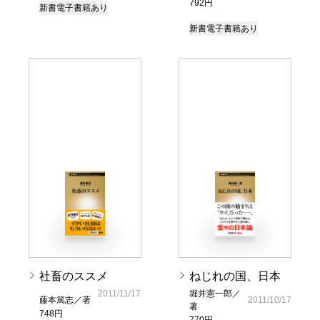
792円
新書
電子書籍あり
新書
電子書籍あり
社畜のススメ
ねじれの国、日本
2011/11/17
堀井憲一郎／
藤本篤志／著
2011/10/17
著
748円