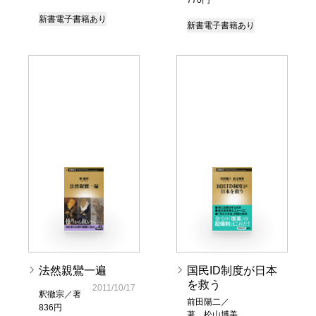
770円
新書
電子書籍あり
新書
電子書籍あり
法然親鸞一遍
国民ID制度が日本
を救う
2011/10/17
釈徹宗／著
前田陽二／
836円
著、松山博美