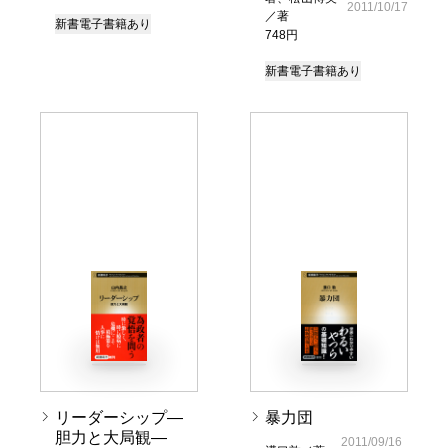
2011/10/17
／著
新書
電子書籍あり
748円
新書
電子書籍あり
リーダーシップ―
暴力団
胆力と大局観―
2011/09/16