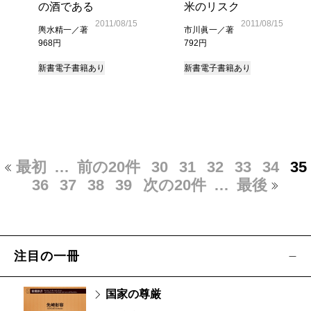
の酒である
米のリスク
2011/08/15
2011/08/15
輿水精一／著
市川眞一／著
968円
792円
新書
電子書籍あり
新書
電子書籍あり
最初
…
前の20件
30
31
32
33
34
35
36
37
38
39
次の20件
…
最後
注目の一冊
国家の尊厳