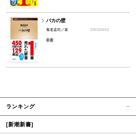
バカの壁
養老孟司／著
2003/04/10
新書
ランキング
[新潮新書]