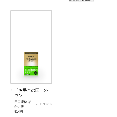
「お手本の国」の
ウソ
田口理穂 ほ
2011/12/16
か／著
814円