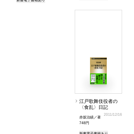
江戸歌舞伎役者の
〈食乱〉日記
2011/12/16
赤坂治績／著
748円
新書
電子書籍あり