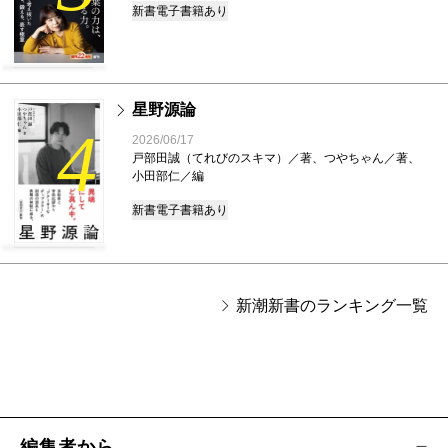
新書
電子書籍あり
星野源論
4
2026/06/17
戸部田誠（てれびのスキマ）／著、つやちゃん／著、
小田部仁／編
新書
電子書籍あり
新潮新書のランキング一覧
編集者から