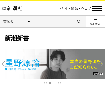
本・雑誌・ウェブ
詳細検索
新潮新書
Pre
Ne
v
xt