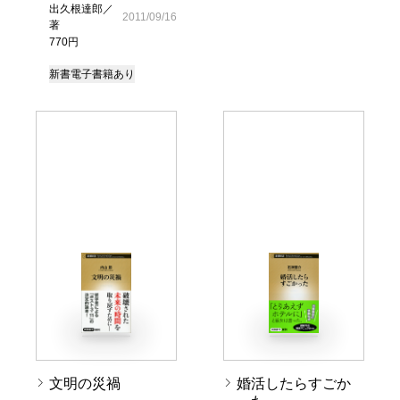
出久根達郎／
2011/09/16
著
770円
新書
電子書籍あり
文明の災禍
婚活したらすごか