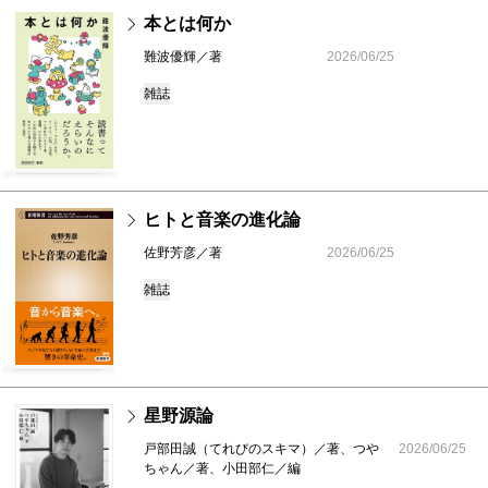
本とは何か
難波優輝／著
2026/06/25
雑誌
ヒトと音楽の進化論
佐野芳彦／著
2026/06/25
雑誌
星野源論
戸部田誠（てれびのスキマ）／著、つや
2026/06/25
ちゃん／著、小田部仁／編