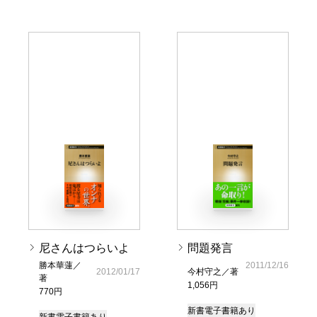
尼さんはつらいよ
問題発言
勝本華蓮／
2011/12/16
2012/01/17
今村守之／著
著
1,056円
770円
新書
電子書籍あり
新書
電子書籍あり