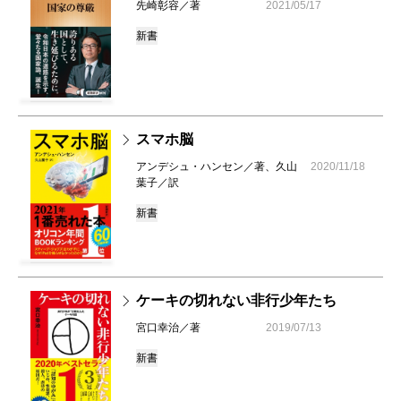
先崎彰容／著
2021/05/17
新書
スマホ脳
アンデシュ・ハンセン／著、久山
2020/11/18
葉子／訳
新書
ケーキの切れない非行少年たち
宮口幸治／著
2019/07/13
新書