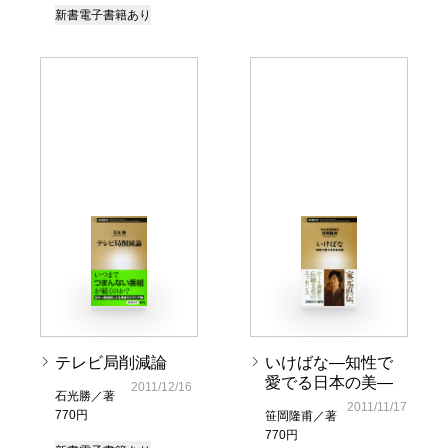
新書
電子書籍あり
テレビ局削減論
いけばな―知性で
愛でる日本の美―
2011/12/16
石光勝／著
2011/11/17
770円
笹岡隆甫／著
770円