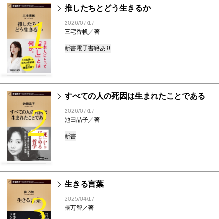
推したちとどう生きるか
1
2026/07/17
三宅香帆／著
新書
電子書籍あり
すべての人の死因は生まれたことである
2
2026/07/17
池田晶子／著
新書
生きる言葉
3
2025/04/17
俵万智／著