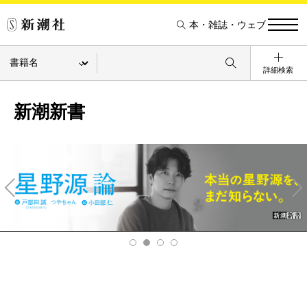
本・雑誌・ウェブ
詳細検索
新潮新書
Pre
Ne
v
xt