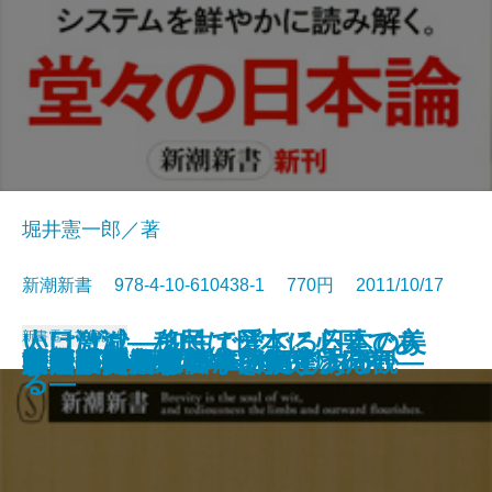
堀井憲一郎／著
新潮新書 978-4-10-610438-1 770円 2011/10/17
いけばな―知性で愛でる日本の美
人口激減―移民は日本に必要であ
新書
電子書籍あり
尼さんはつらいよ
問題発言
江戸歌舞伎役者の〈食乱〉日記
「お手本の国」のウソ
テレビ局削減論
原発賠償の行方
一流選手の親はどこが違うのか
社畜のススメ
ねじれの国、日本
法然親鸞一遍
国民ID制度が日本を救う
リーダーシップ―胆力と大局観―
暴力団
日本人の美風
文明の災禍
婚活したらすごかった
ウイスキーは日本の酒である
中国のジレンマ 日米のリスク
―
る―