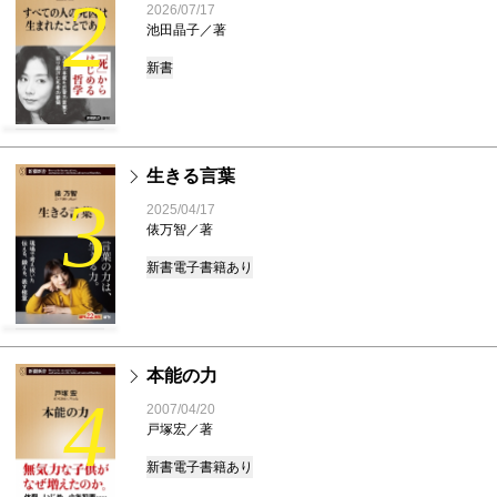
2
2026/07/17
池田晶子／著
新書
生きる言葉
3
2025/04/17
俵万智／著
新書
電子書籍あり
本能の力
4
2007/04/20
戸塚宏／著
新書
電子書籍あり