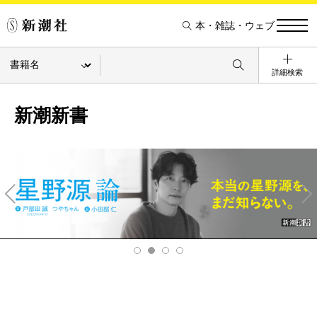
本・雑誌・ウェブ
詳細検索
新潮新書
Pre
Ne
v
xt