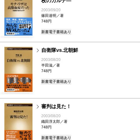
枚のカルテ―
2003/09/20
篠田達明／著
748円
新書
電子書籍あり
自衛隊vs.北朝鮮
2003/08/20
半田滋／著
748円
新書
電子書籍あり
審判は見た！
2003/08/20
織田淳太郎／著
748円
新書
電子書籍あり