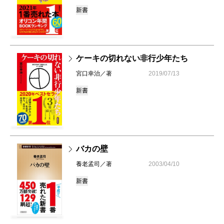
新書
ケーキの切れない非行少年たち
宮口幸治／著
2019/07/13
新書
バカの壁
養老孟司／著
2003/04/10
新書