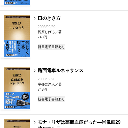
口のきき方
2003/09/20
梶原しげる／著
748円
新書
電子書籍あり
路面電車ルネッサンス
2003/09/20
宇都宮浄人／著
748円
新書
電子書籍あり
モナ・リザは高脂血症だった―肖像画29