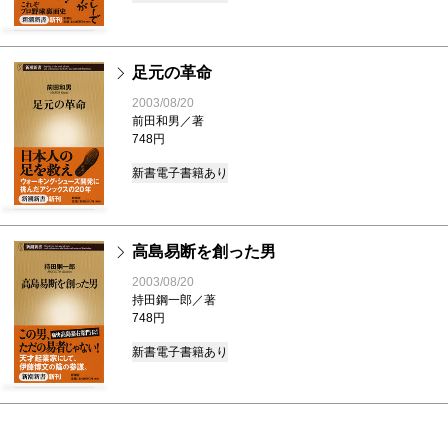
足元の革命
2003/08/20
前田和男／著
748円
新書
電子書籍あり
高島易断を創った男
2003/08/20
持田鋼一郎／著
748円
新書
電子書籍あり