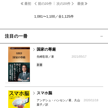
最初
前の20件
次の20件
最後
1,081〜1,100／全1,125件
注目の一冊
国家の尊厳
先崎彰容／著
2021/05/17
新書
スマホ脳
アンデシュ・ハンセン／著、久山
2020/11/18
葉子／訳