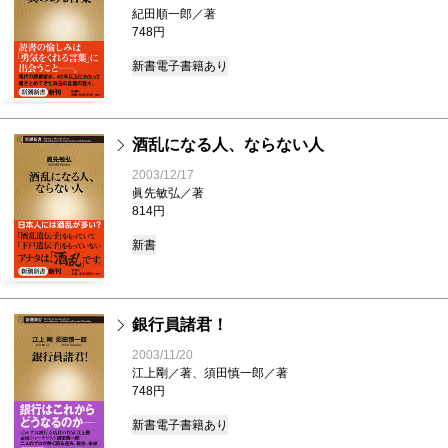
紀田順一郎／著
748円
新書
電子書籍あり
酒乱になる人、ならない人
2003/12/17
眞先敏弘／著
814円
新書
銀行員諸君！
2003/11/20
江上剛／著、須田慎一郎／著
748円
新書
電子書籍あり