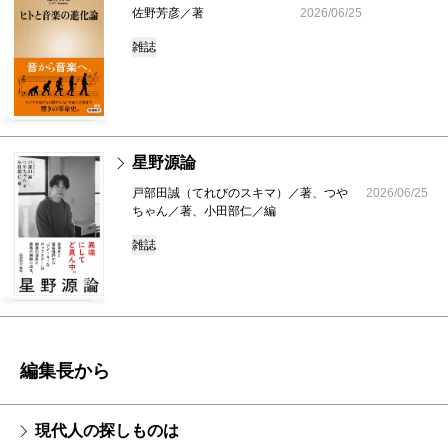
佐野芳彦／著
2026/06/25
雑誌
星野源論
戸部田誠（てれびのスキマ）／著、つや
2026/06/25
ちゃん／著、小田部仁／編
雑誌
編集長から
現代人の探しものは