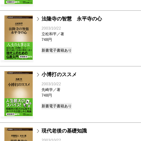
法隆寺の智慧 永平寺の心
2003/10/22
立松和平／著
748円
新書
電子書籍あり
小博打のススメ
2003/10/22
先崎学／著
748円
新書
電子書籍あり
現代老後の基礎知識
2003/10/22