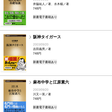
井脇祐人／著、水木楊／著
748円
新書
電子書籍あり
阪神タイガース
2003/09/20
吉田義男／著
748円
新書
電子書籍あり
麻布中学と江原素六
2003/09/20
川又一英／著
748円
新書
電子書籍あり