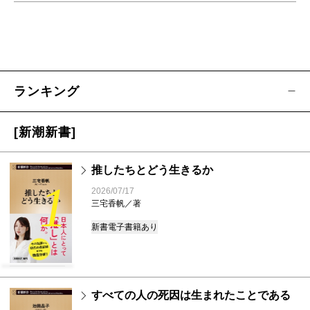
ランキング
[新潮新書]
推したちとどう生きるか
1
2026/07/17
三宅香帆／著
新書
電子書籍あり
すべての人の死因は生まれたことである