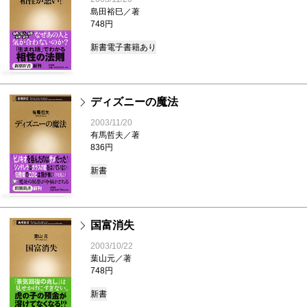
島田裕巳／著
748円
新書
電子書籍あり
ディズニーの魔法
2003/11/20
有馬哲夫／著
836円
新書
国富消失
2003/10/22
葉山元／著
748円
新書