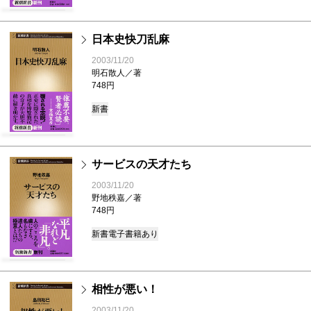
日本史快刀乱麻
2003/11/20
明石散人／著
748円
新書
サービスの天才たち
2003/11/20
野地秩嘉／著
748円
新書
電子書籍あり
相性が悪い！
2003/11/20