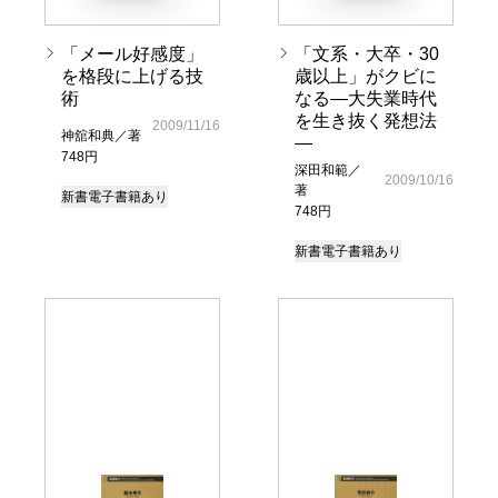
「メール好感度」
「文系・大卒・30
を格段に上げる技
歳以上」がクビに
術
なる―大失業時代
を生き抜く発想法
2009/11/16
神舘和典／著
―
748円
深田和範／
2009/10/16
著
新書
電子書籍あり
748円
新書
電子書籍あり