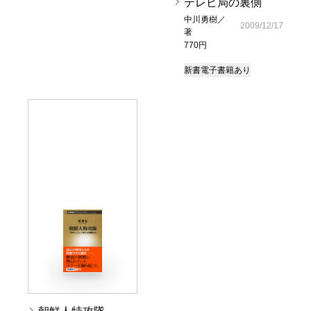
テレビ局の裏側
中川勇樹／
2009/12/17
著
770円
新書
電子書籍あり