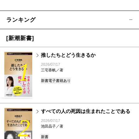
ランキング
[新潮新書]
推したちとどう生きるか
1
2026/07/17
三宅香帆／著
新書
電子書籍あり
すべての人の死因は生まれたことである
2
2026/07/17
池田晶子／著
新書