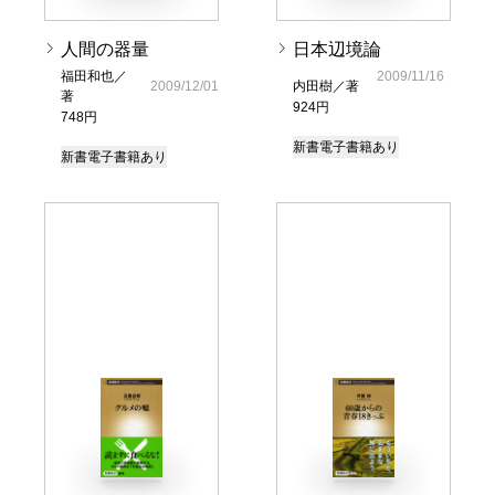
人間の器量
日本辺境論
福田和也／
2009/11/16
2009/12/01
内田樹／著
著
924円
748円
新書
電子書籍あり
新書
電子書籍あり