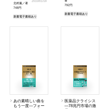
著
2010/01/18
北村薫／著
792円
748円
新書
電子書籍あり
新書
電子書籍あり
あの素晴しい曲を
医薬品クライシス
もう一度―フォー
―78兆円市場の激