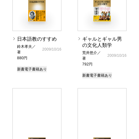
日本語教のすすめ
ギャルとギャル男
の文化人類学
鈴木孝夫／
2009/10/16
著
荒井悠介／
2009/10/16
880円
著
792円
新書
電子書籍あり
新書
電子書籍あり