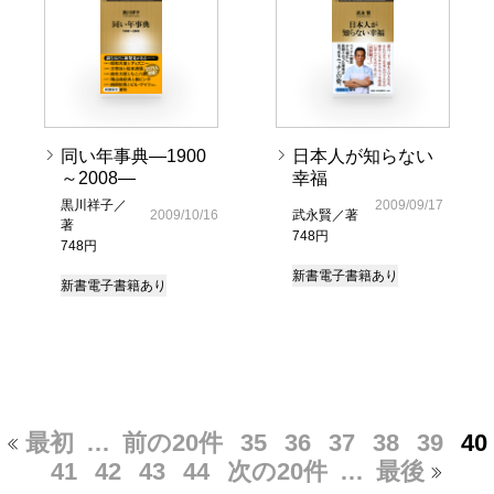
同い年事典―1900
日本人が知らない
～2008―
幸福
黒川祥子／
2009/09/17
2009/10/16
武永賢／著
著
748円
748円
新書
電子書籍あり
新書
電子書籍あり
最初
…
前の20件
35
36
37
38
39
40
41
42
43
44
次の20件
…
最後