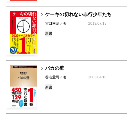
ケーキの切れない非行少年たち
宮口幸治／著
2019/07/13
新書
バカの壁
養老孟司／著
2003/04/10
新書