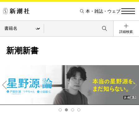
本・雑誌・ウェブ
詳細検索
新潮新書
Pre
Ne
v
xt