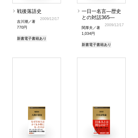
戦後落語史
一日一名言―歴史
との対話365―
2009/12/17
吉川潮／著
2009/12/17
770円
関厚夫／著
1,034円
新書
電子書籍あり
新書
電子書籍あり