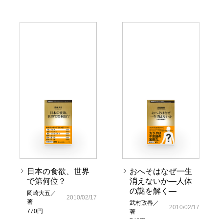
日本の食欲、世界
おへそはなぜ一生
で第何位？
消えないか―人体
の謎を解く―
岡崎大五／
2010/02/17
著
武村政春／
2010/02/17
770円
著