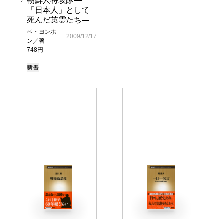
朝鮮人特攻隊―
「日本人」として
死んだ英霊たち―
ベ・ヨンホ
2009/12/17
ン／著
748円
新書