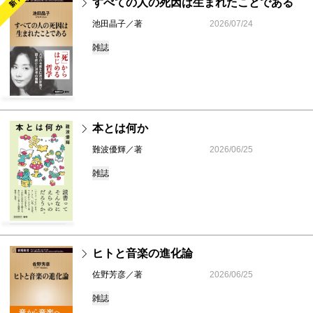
新刊
すべての人の死因は生まれたことである
池田晶子／著
2026/07/24
雑誌
本とは何か
難波優輝／著
2026/06/25
雑誌
ヒトと音楽の進化論
佐野芳彦／著
2026/06/25
雑誌