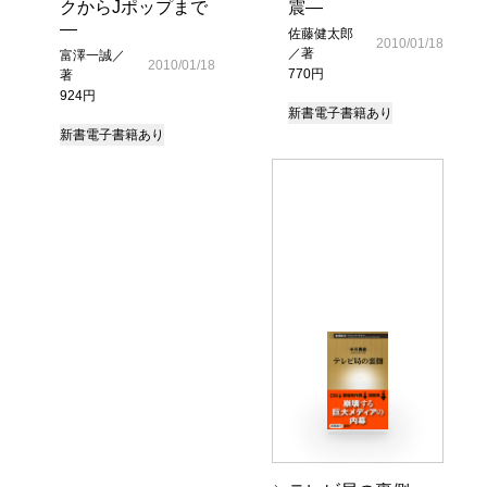
クからJポップまで
震―
―
佐藤健太郎
2010/01/18
／著
富澤一誠／
2010/01/18
770円
著
924円
新書
電子書籍あり
新書
電子書籍あり