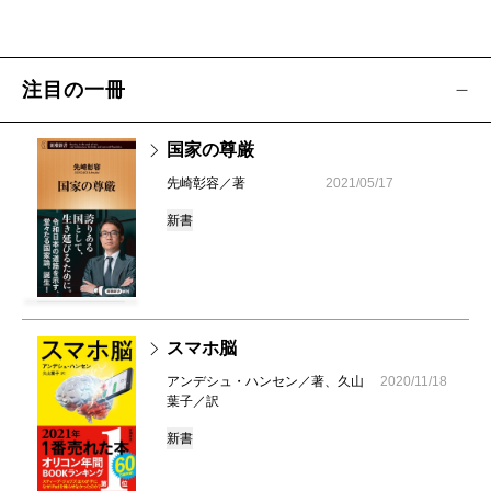
注目の一冊
国家の尊厳
先崎彰容／著
2021/05/17
新書
スマホ脳
アンデシュ・ハンセン／著、久山
2020/11/18
葉子／訳
新書