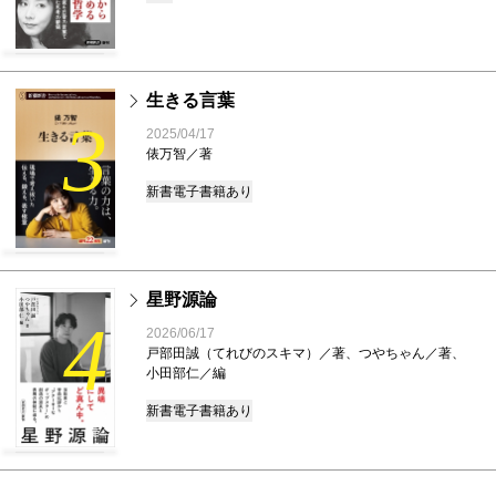
生きる言葉
3
2025/04/17
俵万智／著
新書
電子書籍あり
星野源論
4
2026/06/17
戸部田誠（てれびのスキマ）／著、つやちゃん／著、
小田部仁／編
新書
電子書籍あり