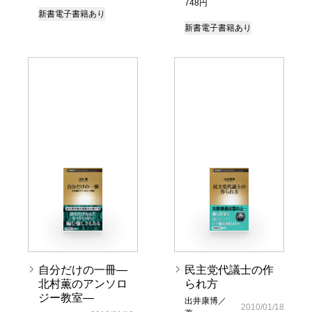
748円
新書
電子書籍あり
新書
電子書籍あり
自分だけの一冊―
民主党代議士の作
北村薫のアンソロ
られ方
ジー教室―
出井康博／
2010/01/18