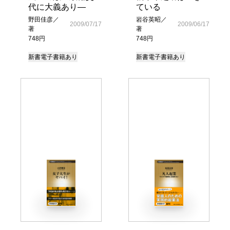
代に大義あり―
ている
野田佳彦／
岩谷英昭／
2009/07/17
2009/06/17
著
著
748円
748円
新書
電子書籍あり
新書
電子書籍あり