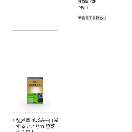
篠原匡／著
748円
新書
電子書籍あり
徒然草inUSA―自滅
するアメリカ 堕落