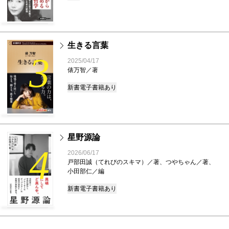
生きる言葉
3
2025/04/17
俵万智／著
新書
電子書籍あり
星野源論
4
2026/06/17
戸部田誠（てれびのスキマ）／著、つやちゃん／著、
小田部仁／編
新書
電子書籍あり