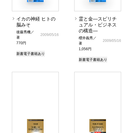
イカの神経 ヒトの
霊と金―スピリチ
脳みそ
ュアル・ビジネス
の構造―
後藤秀機／
2009/05/16
著
櫻井義秀／
2009/05/16
770円
著
1,056円
新書
電子書籍あり
新書
電子書籍あり