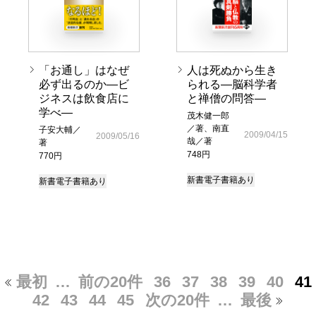
「お通し」はなぜ
人は死ぬから生き
必ず出るのか―ビ
られる―脳科学者
ジネスは飲食店に
と禅僧の問答―
学べ―
茂木健一郎
／著、南直
子安大輔／
2009/04/15
2009/05/16
哉／著
著
748円
770円
新書
電子書籍あり
新書
電子書籍あり
最初
…
前の20件
36
37
38
39
40
41
42
43
44
45
次の20件
…
最後