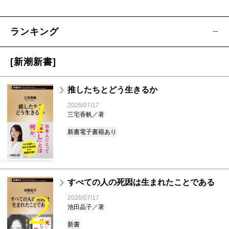
ランキング
[新潮新書]
推したちとどう生きるか
1
2026/07/17
三宅香帆／著
新書
電子書籍あり
すべての人の死因は生まれたことである
2
2026/07/17
池田晶子／著
新書