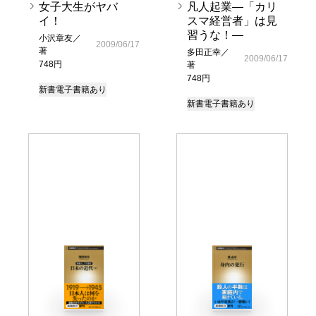
女子大生がヤバ
凡人起業―「カリ
イ！
スマ経営者」は見
習うな！―
小沢章友／
2009/06/17
著
多田正幸／
2009/06/17
748円
著
748円
新書
電子書籍あり
新書
電子書籍あり