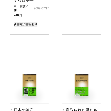
する日本―
島田雅彦／
2009/07/17
著
748円
新書
電子書籍あり
日本の治安
寝取られた男たち