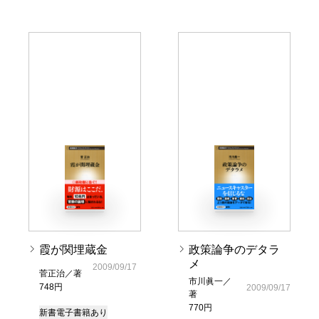
霞が関埋蔵金
政策論争のデタラ
メ
2009/09/17
菅正治／著
市川眞一／
748円
2009/09/17
著
770円
新書
電子書籍あり