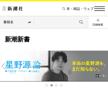
本・雑誌・ウェブ
詳細検索
新潮新書
Pre
Ne
v
xt