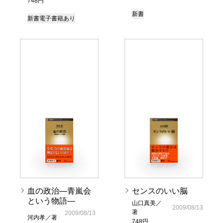
748円
新書
新書
電子書籍あり
血の政治―青嵐会
センスのいい脳
という物語―
山口真美／
2009/08/13
著
2009/08/13
河内孝／著
748円