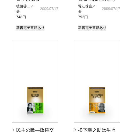
後藤啓二／
堀江珠喜／
2009/07/17
2009/07/17
著
著
748円
792円
新書
電子書籍あり
新書
電子書籍あり
民主の敵―政権交
松下幸之助は生き