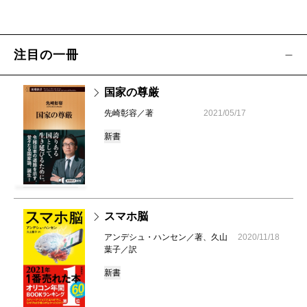
注目の一冊
国家の尊厳
先崎彰容／著
2021/05/17
新書
スマホ脳
アンデシュ・ハンセン／著、久山
2020/11/18
葉子／訳
新書