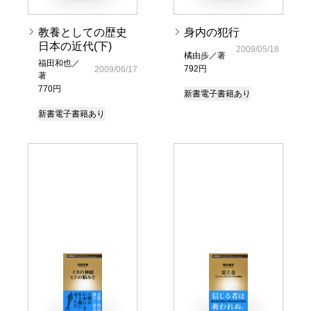
教養としての歴史
身内の犯行
日本の近代(下)
2009/05/18
橘由歩／著
福田和也／
792円
2009/06/17
著
770円
新書
電子書籍あり
新書
電子書籍あり