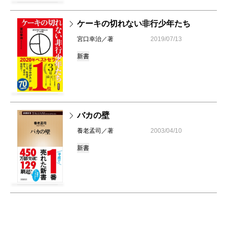
ケーキの切れない非行少年たち
宮口幸治／著
2019/07/13
新書
バカの壁
養老孟司／著
2003/04/10
新書