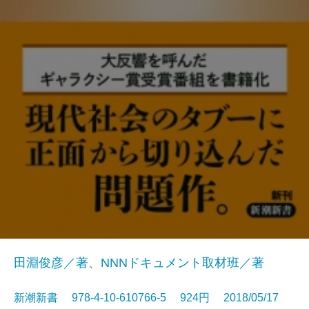
田淵俊彦／著、NNNドキュメント取材班／著
新潮新書 978-4-10-610766-5 924円 2018/05/17