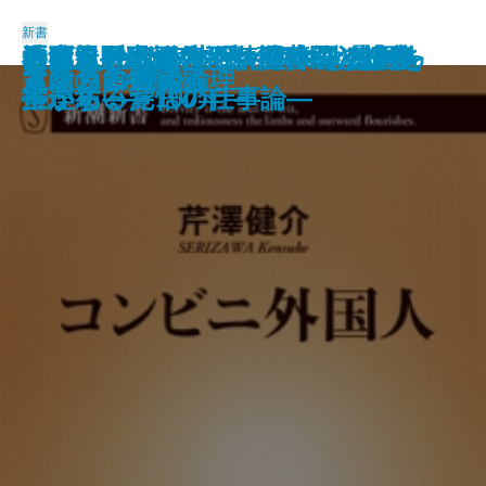
新書
悪魔と呼ばれたヴァイオリニスト
逃げられない世代―日本型「先送
神武天皇vs.卑弥呼―ヤマト建国を
「毒親」の正体―精神科医の診察
おまえの代わりなんていくらだっ
名門水野家の復活―御曹司と婿養
金正恩―恐怖と不条理の統治構造
政策至上主義
死と生
警察官白書
トヨタ 現場の「オヤジ」たち
本当はダメなアメリカ農業
知の体力
PTA不要論
発達障害と少年犯罪
コンビニ外国人
マサカの時代
人を見る目
素顔の西郷隆盛
イスラム教の論理
―パガニーニ伝―
り」システムの限界―
推理する―
室から―
ている―覚悟の仕事論―
子が紡いだ100年―
―