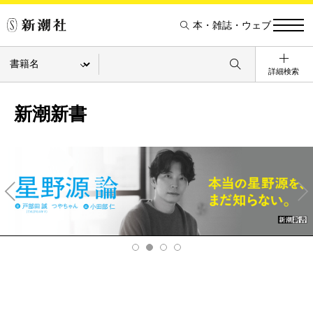
本・雑誌・ウェブ
詳細検索
新潮新書
Pre
Ne
v
xt