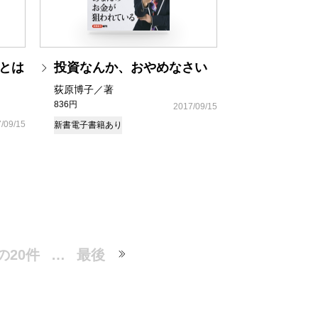
けとは
投資なんか、おやめなさい
荻原博子／著
836円
2017/09/15
/09/15
新書
電子書籍あり
の20件
…
最後