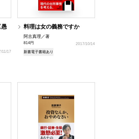
〈愚
料理は女の義務ですか
阿古真理／著
814円
2017/10/14
/11/17
新書
電子書籍あり