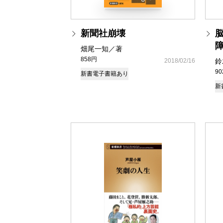
新聞社崩壊
畑尾一知／著
858円
2018/02/16
鈴
9
新書
電子書籍あり
新