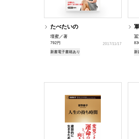
たべたいの
壇蜜／著
冨
792円
8
2017/11/17
新書
電子書籍あり
新