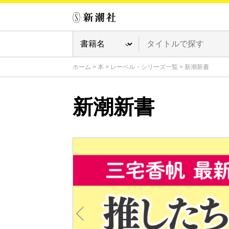
ホーム
>
本
>
レーベル・シリーズ一覧
>
新潮新書
新潮新書