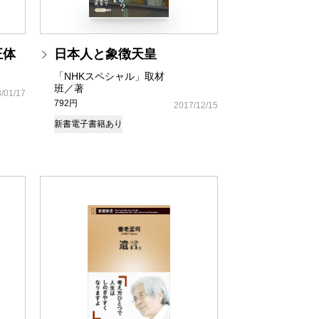
正体
日本人と象徴天皇
「NHKスペシャル」取材
班／著
/01/17
792円
2017/12/15
新書
電子書籍あり