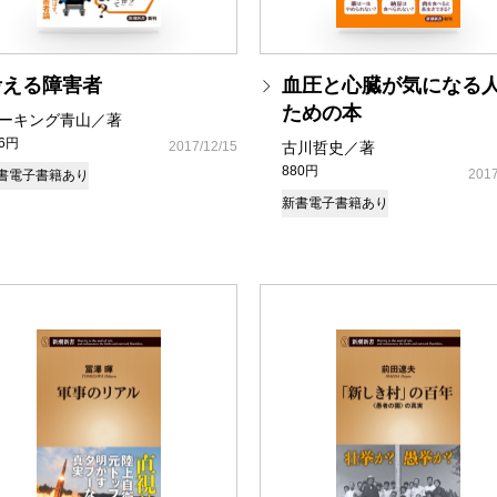
考える障害者
血圧と心臓が気になる
ための本
ーキング青山／著
36円
2017/12/15
古川哲史／著
880円
2017
書
電子書籍あり
新書
電子書籍あり