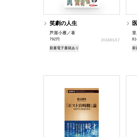
笑劇の人生
芦屋小雁／著
里
792円
8
2018/01/17
新書
電子書籍あり
新