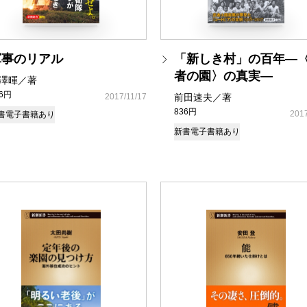
軍事のリアル
「新しき村」の百年―
者の園〉の真実―
澤暉／著
36円
2017/11/17
前田速夫／著
836円
2017
書
電子書籍あり
新書
電子書籍あり