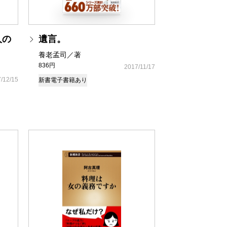
人の
遺言。
養老孟司／著
836円
2017/11/17
/12/15
新書
電子書籍あり