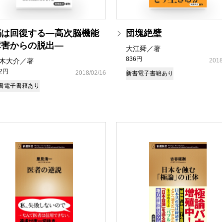
脳は回復する―高次脳機能
団塊絶壁
障害からの脱出―
大江舜／著
836円
木大介／著
2018
02円
2018/02/16
新書
電子書籍あり
書
電子書籍あり