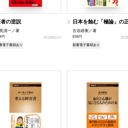
医者の逆説
日本を蝕む「極論」の
見清一／著
古谷経衡／著
14円
836円
2018/01/17
2018
書
電子書籍あり
新書
電子書籍あり