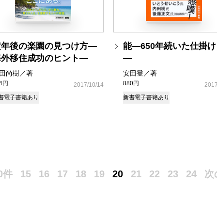
定年後の楽園の見つけ方―
能―650年続いた仕掛
海外移住成功のヒント―
―
田尚樹／著
安田登／著
14円
880円
2017/10/14
2017
書
電子書籍あり
新書
電子書籍あり
0件
15
16
17
18
19
20
21
22
23
24
次