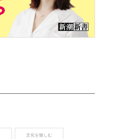
Nex
t
コ
文化を愉しむ