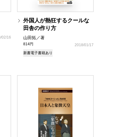
外国人が熱狂するクールな
田舎の作り方
/02/16
山田拓／著
814円
2018/01/17
新書
電子書籍あり