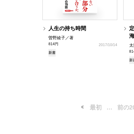
人生の持ち時間
曽野綾子／著
814円
2017/10/14
太
8
新書
新
最初
…
前の2