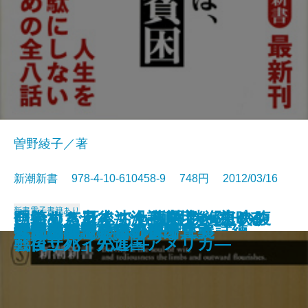
曽野綾子／著
新潮新書 978-4-10-610458-9 748円 2012/03/16
新書
電子書籍あり
自衛する老後―介護崩壊を防げる
仁義なき日本沈没―東宝vs.東映の
明治めちゃくちゃ物語 勝海舟の腹
ひとりで死んでも孤独じゃない―
ハーバード白熱日本史教室
黄金の日本史
傷ついた日本人へ
背負い続ける力
恐山―死者のいる場所―
陰謀史観
雑巾がけ―小沢一郎という試練―
報道の脳死
人間の基本
恐怖の環境テロリスト
震災復興 欺瞞の構図
死ぬことを学ぶ
「反原発」の不都合な真実
反・幸福論
世代論のワナ
「常識」としての保守主義
か―
戦後サバイバル―
芸
「自立死」先進国アメリカ―