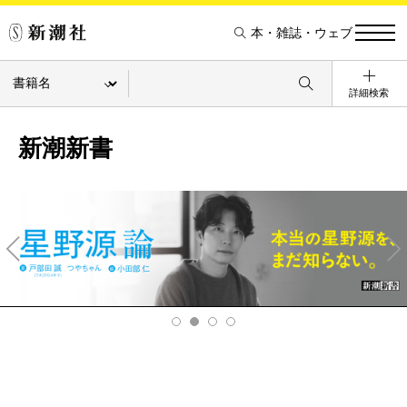
本・雑誌・ウェブ
詳細検索
新潮新書
Pre
Ne
v
xt