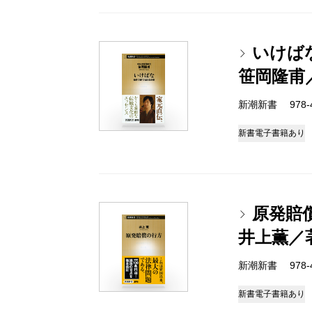
いけば
笹岡隆甫
新潮新書 978-4-
新書
電子書籍あり
原発賠
井上薫／
新潮新書 978-4-
新書
電子書籍あり