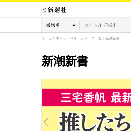
ホーム
>
本
>
レーベル・シリーズ一覧
>
新潮新書
新潮新書