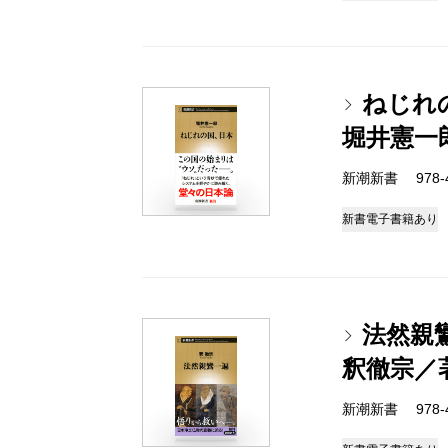
ねじれ
堀井憲一
新潮新書 978-4-
新書
電子書籍あり
法然親
釈徹宗／
新潮新書 978-4-