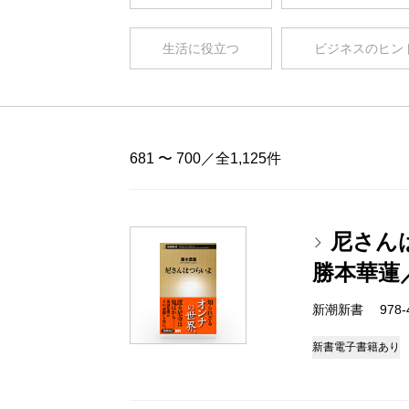
生活に役立つ
ビジネスのヒン
681 〜 700／全1,125件
尼さん
勝本華蓮
新潮新書 978-4-
新書
電子書籍あり