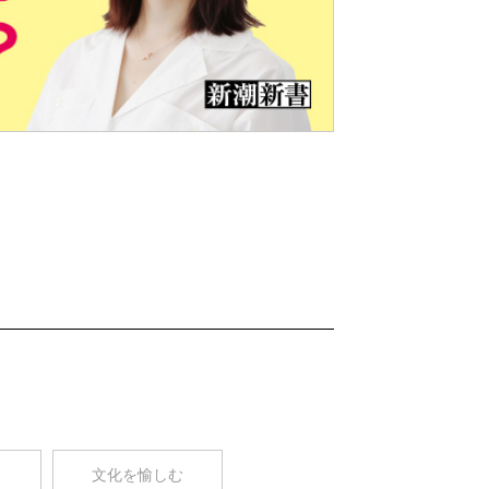
Nex
t
コ
文化を愉しむ