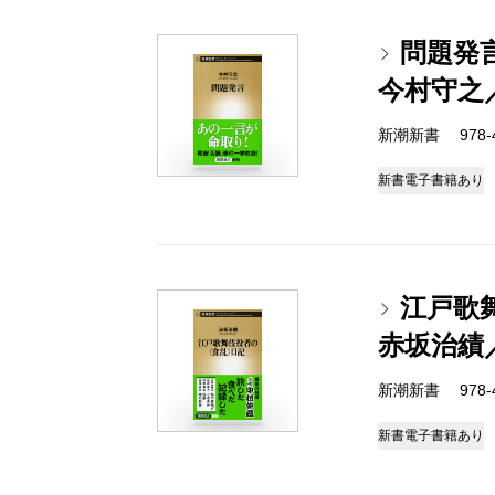
問題発
今村守之
新潮新書 978-4-
新書
電子書籍あり
江戸歌
赤坂治績
新潮新書 978-4-
新書
電子書籍あり