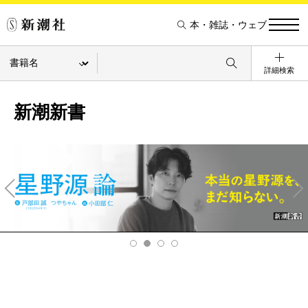
本・雑誌・ウェブ
詳細検索
新潮新書
Pre
Ne
v
xt