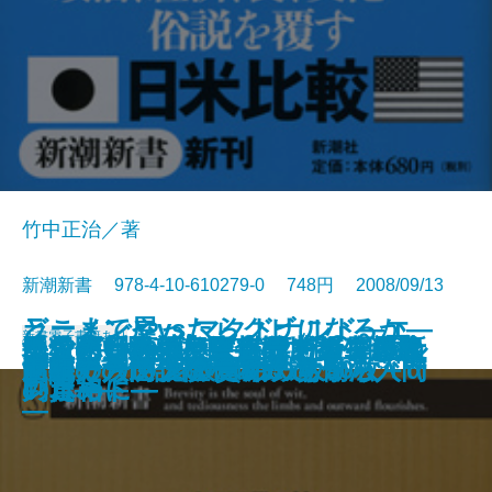
竹中正治／著
新潮新書 978-4-10-610279-0 748円 2008/09/13
ラーメン屋vs.マクドナルド―エ
どこまでやったらクビになるか―
新書
電子書籍あり
〈人使い〉の極意―乱世を生き抜
テレビ番外地―東京12チャンネル
民主党―野望と野合のメカニズム
手ごわい頭脳―アメリカン弁護士
「名医」のウソ―病院で損をしな
気骨の判決―東條英機と闘った裁
ニッポンの評判―世界17カ国最新
地獄の日本兵―ニューギニア戦線
人間の覚悟
先生と生徒の恋愛問題
迷惑メールは誰が出す？
源氏物語ものがたり
だから混浴はやめられない
コノミストが読み解く日米の深層
新書で入門 宮沢賢治のちから
文豪たちの大陸横断鉄道
サラリーマンのための労働法入門
新書で入門 ジャズの鉄板50枚＋α
昭和史の逆説
世紀のラブレター
いた知将の至言―
の奇跡―
―
の思考法―
いために―
判官―
レポート―
の真相―
―
―