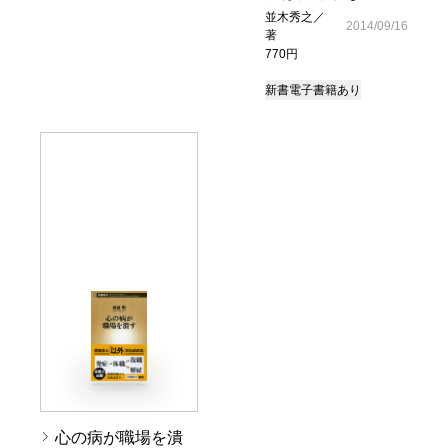
並木秀之／
2014/09/16
著
770円
新書
電子書籍あり
心の病が職場を潰