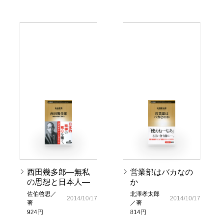
西田幾多郎―無私
営業部はバカなの
の思想と日本人―
か
佐伯啓思／
北澤孝太郎
2014/10/17
2014/10/17
著
／著
924円
814円