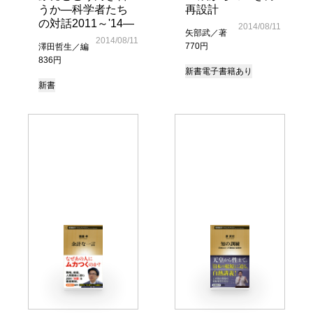
うか―科学者たち
再設計
の対話2011～'14―
2014/08/11
矢部武／著
2014/08/11
770円
澤田哲生／編
836円
新書
電子書籍あり
新書