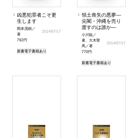
凶悪犯罪者こそ更
領土喪失の悪夢―
生します
尖閣・沖縄を売り
渡すのは誰か―
岡本茂樹／
2014/07/17
著
小川聡／
792円
著、大木聖
2014/07/17
馬／著
新書
電子書籍あり
770円
新書
電子書籍あり