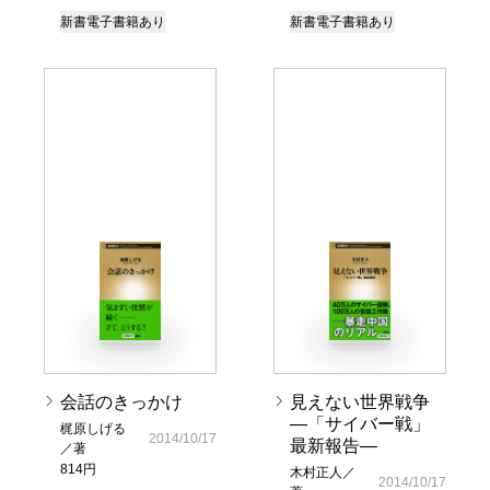
新書
電子書籍あり
新書
電子書籍あり
会話のきっかけ
見えない世界戦争
―「サイバー戦」
梶原しげる
2014/10/17
最新報告―
／著
814円
木村正人／
2014/10/17