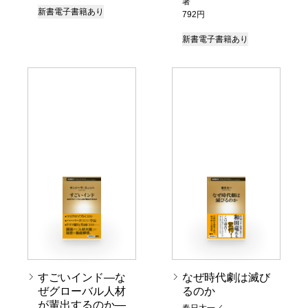
著
新書
電子書籍あり
792円
新書
電子書籍あり
すごいインド―な
なぜ時代劇は滅び
ぜグローバル人材
るのか
が輩出するのか―