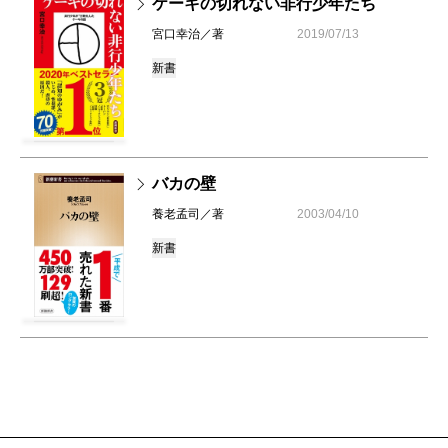
ケーキの切れない非行少年たち
宮口幸治／著
2019/07/13
新書
バカの壁
養老孟司／著
2003/04/10
新書