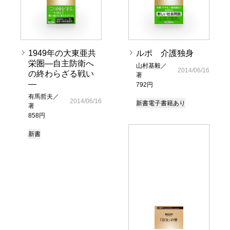
1949年の大東亜共
ルポ 介護独身
栄圏―自主防衛へ
山村基毅／
2014/06/16
の終わらざる戦い
著
―
792円
有馬哲夫／
2014/06/16
新書
電子書籍あり
著
858円
新書