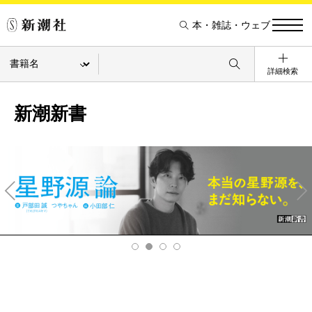
本・雑誌・ウェブ
詳細検索
新潮新書
Pre
Ne
v
xt