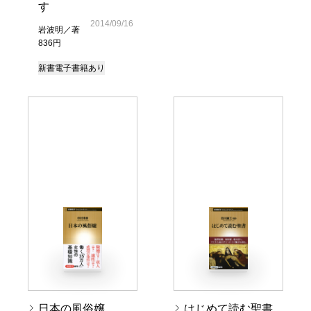
す
2014/09/16
岩波明／著
836円
新書
電子書籍あり
日本の風俗嬢
はじめて読む聖書