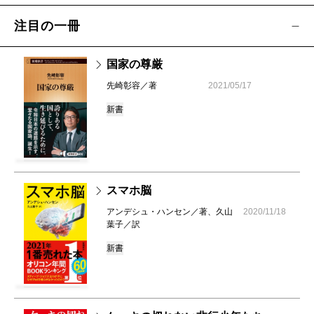
注目の一冊
国家の尊厳
先崎彰容／著
2021/05/17
新書
スマホ脳
アンデシュ・ハンセン／著、久山
2020/11/18
葉子／訳
新書