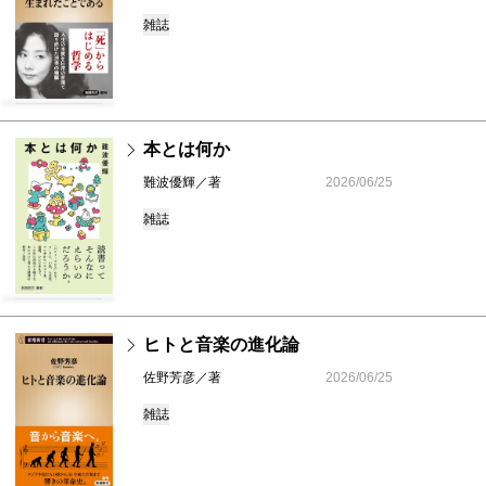
雑誌
本とは何か
難波優輝／著
2026/06/25
雑誌
ヒトと音楽の進化論
佐野芳彦／著
2026/06/25
雑誌