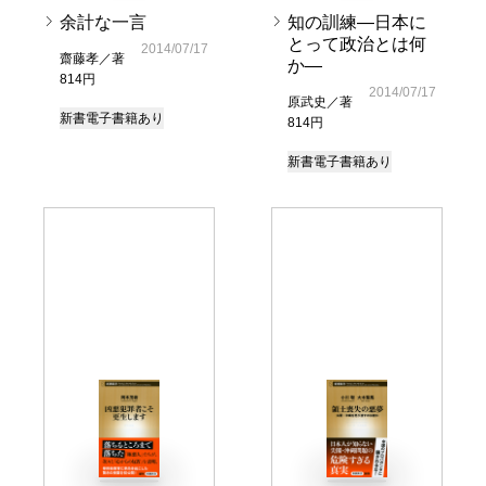
余計な一言
知の訓練―日本に
とって政治とは何
2014/07/17
齋藤孝／著
か―
814円
2014/07/17
原武史／著
新書
電子書籍あり
814円
新書
電子書籍あり