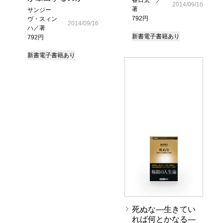
春日太一／
2014/09/16
著
サンジー
792円
ヴ・スィン
2014/09/16
ハ／著
新書
電子書籍あり
792円
新書
電子書籍あり
死ぬな―生きてい
れば何とかなる―