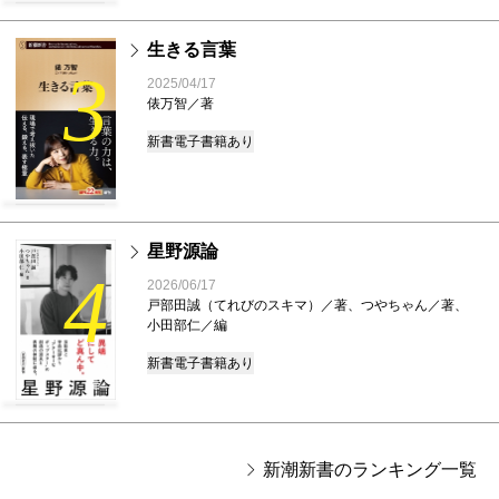
生きる言葉
3
2025/04/17
俵万智／著
新書
電子書籍あり
星野源論
4
2026/06/17
戸部田誠（てれびのスキマ）／著、つやちゃん／著、
小田部仁／編
新書
電子書籍あり
新潮新書のランキング一覧