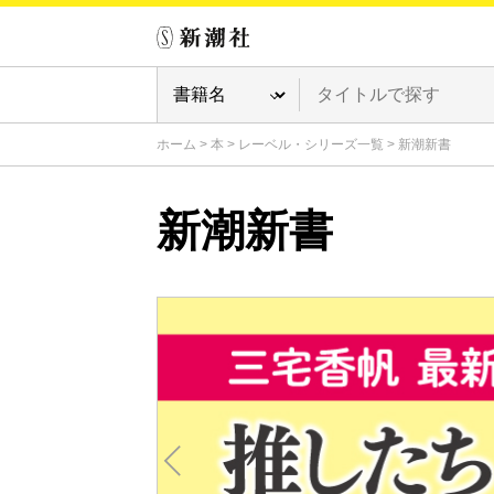
ホーム
>
本
>
レーベル・シリーズ一覧
>
新潮新書
新潮新書