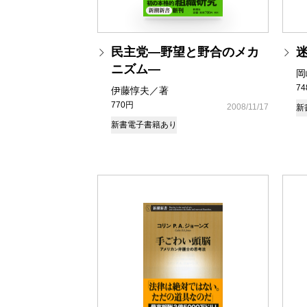
民主党―野望と野合のメカ
ニズム―
岡
7
伊藤惇夫／著
770円
2008/11/17
新
新書
電子書籍あり