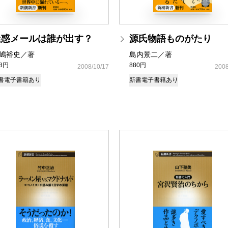
迷惑メールは誰が出す？
源氏物語ものがたり
嶋裕史／著
島内景二／著
48円
880円
2008/10/17
2008
書
電子書籍あり
新書
電子書籍あり