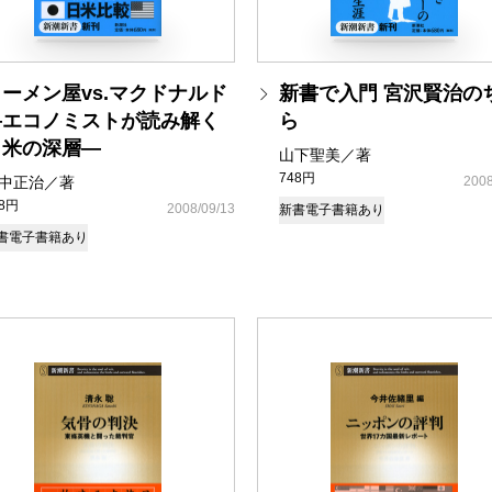
ーメン屋vs.マクドナルド
新書で入門 宮沢賢治の
―エコノミストが読み解く
ら
日米の深層―
山下聖美／著
748円
中正治／著
2008
48円
2008/09/13
新書
電子書籍あり
書
電子書籍あり