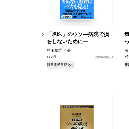
「名医」のウソ―病院で損
をしないために―
児玉知之／著
清
770円
7
2008/09/13
新書
電子書籍あり
新