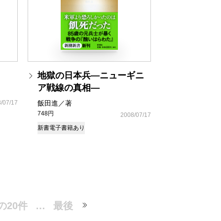
地獄の日本兵―ニューギニ
ア戦線の真相―
/07/17
飯田進／著
748円
2008/07/17
新書
電子書籍あり
の20件
…
最後