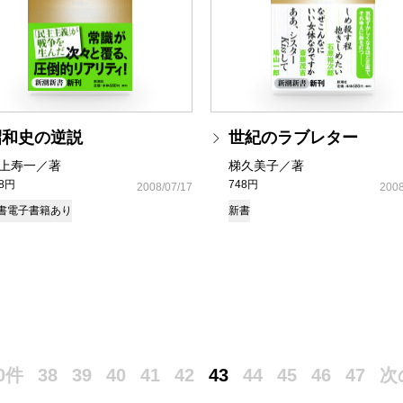
昭和史の逆説
世紀のラブレター
上寿一／著
梯久美子／著
48円
748円
2008/07/17
2008
書
電子書籍あり
新書
0件
38
39
40
41
42
43
44
45
46
47
次