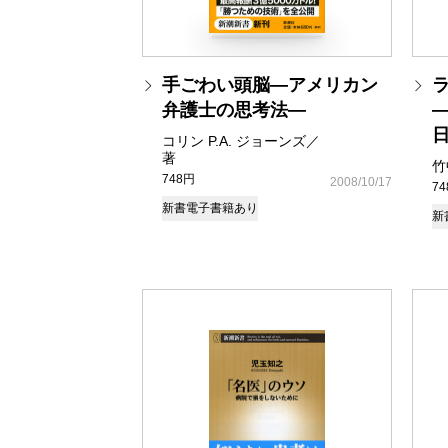
手ごわい頭脳―アメリカン
ラ
弁護士の思考法―
コリン P.A. ジョーンズ／
著
竹
748円
2008/10/17
7
新書
電子書籍あり
新