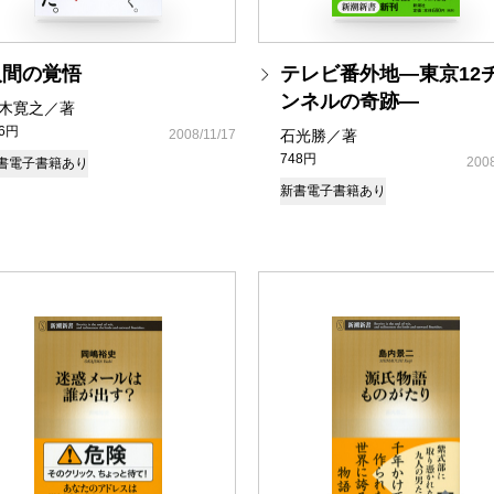
人間の覚悟
テレビ番外地―東京12
ンネルの奇跡―
木寛之／著
36円
2008/11/17
石光勝／著
748円
2008
書
電子書籍あり
新書
電子書籍あり