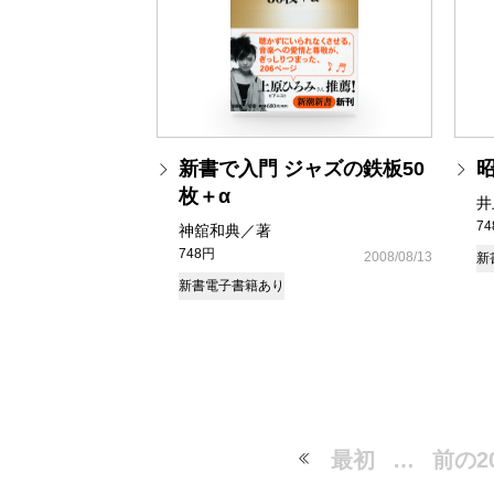
新書で入門 ジャズの鉄板50
枚＋α
井
7
神舘和典／著
748円
2008/08/13
新
新書
電子書籍あり
最初
…
前の2