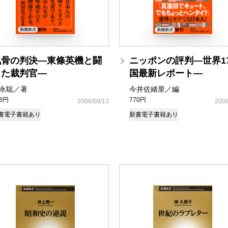
気骨の判決―東條英機と闘
ニッポンの評判―世界1
った裁判官―
国最新レポート―
永聡／著
今井佐緒里／編
48円
770円
2008/08/13
2008
書
電子書籍あり
新書
電子書籍あり