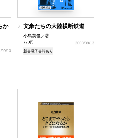
ちか
文豪たちの大陸横断鉄道
小島英俊／著
770円
2008/09/13
/09/13
新書
電子書籍あり