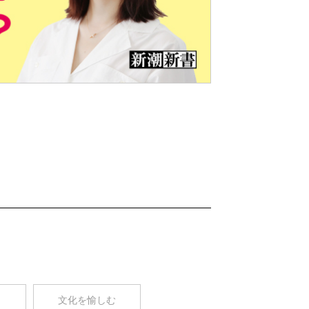
Nex
t
コ
文化を愉しむ