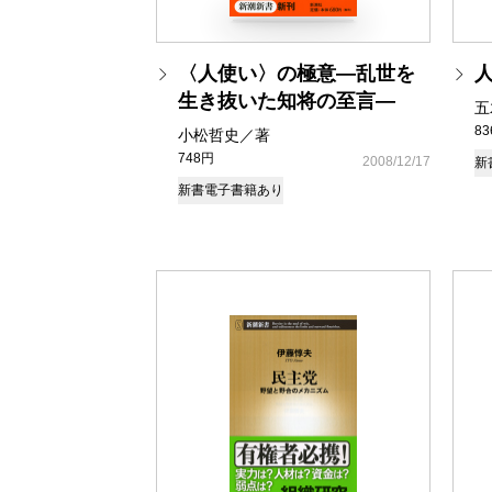
〈人使い〉の極意―乱世を
生き抜いた知将の至言―
五
8
小松哲史／著
748円
2008/12/17
新
新書
電子書籍あり