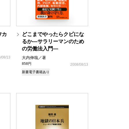
7カ
どこまでやったらクビにな
るか―サラリーマンのため
の労働法入門―
/08/13
大内伸哉／著
858円
2008/08/13
新書
電子書籍あり