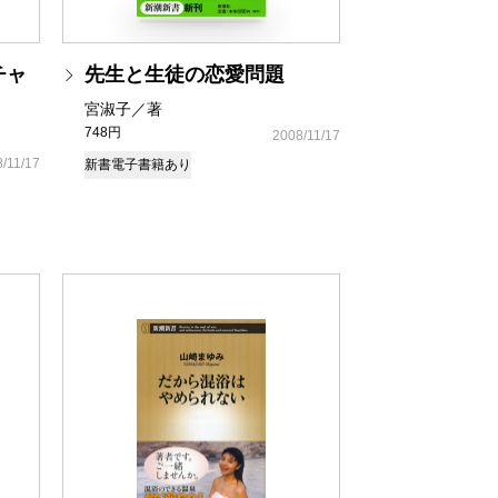
チャ
先生と生徒の恋愛問題
宮淑子／著
748円
2008/11/17
/11/17
新書
電子書籍あり