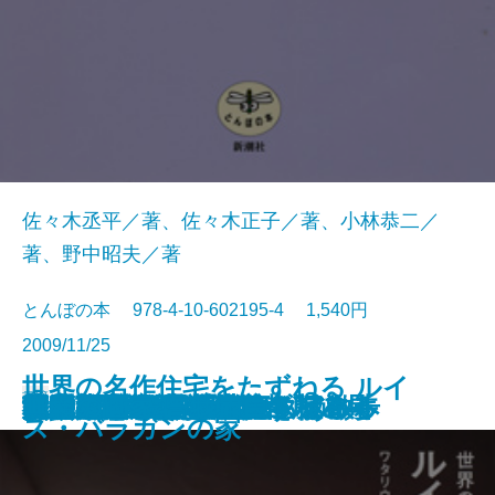
佐々木丞平／著、佐々木正子／著、小林恭二／
著、野中昭夫／著
とんぼの本 978-4-10-602195-4 1,540円
2009/11/25
世界の名作住宅をたずねる ルイ
書籍
白洲正子 祈りの道
反骨の画家 河鍋暁斎
画家たちの「戦争」
池波正太郎と歩く京都
韓国の美しいもの
神の木―いける・たずねる―
利休入門
カラヴァッジョ巡礼
ローマ古代散歩
蕪村 放浪する「文人」
決定版 一生ものの台所道具
太宰治と旅する津軽
須賀敦子が歩いた道
古伊万里 磁器のパラダイス
荒木経惟 トーキョー・アルキ
沖縄染織王国へ
台北 國立故宮博物院を極める
沖縄 琉球王国ぶらぶらぁ散歩
無頼の画家 曾我蕭白
ス・バラガンの家