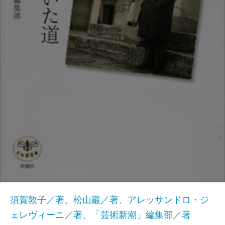
須賀敦子／著、松山巖／著、アレッサンドロ・ジ
ェレヴィーニ／著、「芸術新潮」編集部／著