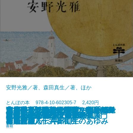
安野光雅／著、森田真生／著、ほか
とんぼの本 978-4-10-602305-7 2,420円
志度寺 千四百年の歴史の玉手箱─
蔦屋重三郎のエロチカ 歌麿の春
青池保子 騒がしき男たちとマン
太古の奇想と超絶技巧 中国青銅
リ・アルティジャーニ―ルネサン
つげ義春 名作原画とフランス紀
京都国立近代美術館のコレクショ
あの懐かしい味の野菜を自分でつ
またいつか歩きたい町―私の町並
2023/11/01
新版 宇野千代 女の一生
白洲正子が愛した京都
「ベルサイユのばら」の真実
原田マハのポスト印象派物語
21世紀のための三島由紀夫入門
国宝クラス仏をさがせ！
はじめてであう安野光雅
This is 江口寿史!!
谷内六郎 いつか見た夢
謎解き 鳥獣戯画
東京のミュージアム100
四国霊場八十六番札所─
画と吉原
ガの冒険
器入門
ス画家職人伝―
行
ンでたどる 岸田劉生のあゆみ
くる
み紀行―
書籍