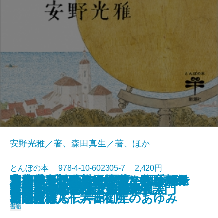
安野光雅／著、森田真生／著、ほか
とんぼの本 978-4-10-602305-7 2,420円
志度寺 千四百年の歴史の玉手箱─
蔦屋重三郎のエロチカ 歌麿の春
青池保子 騒がしき男たちとマン
太古の奇想と超絶技巧 中国青銅
リ・アルティジャーニ―ルネサン
つげ義春 名作原画とフランス紀
京都国立近代美術館のコレクショ
あの懐かしい味の野菜を自分でつ
またいつか歩きたい町―私の町並
2023/11/01
新版 宇野千代 女の一生
白洲正子が愛した京都
「ベルサイユのばら」の真実
原田マハのポスト印象派物語
21世紀のための三島由紀夫入門
国宝クラス仏をさがせ！
はじめてであう安野光雅
This is 江口寿史!!
谷内六郎 いつか見た夢
謎解き 鳥獣戯画
東京のミュージアム100
四国霊場八十六番札所─
画と吉原
ガの冒険
器入門
ス画家職人伝―
行
ンでたどる 岸田劉生のあゆみ
くる
み紀行―
書籍