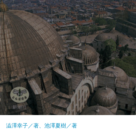
澁澤幸子／著、池澤夏樹／著