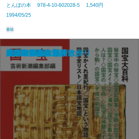
とんぼの本 978-4-10-602028-5 1,540円
1994/05/25
書籍
やさしく極める“書聖”王羲之
世紀末美術の楽しみ方
佐伯祐三のパリ
日本の神々
写真で見る京都今昔
やきもの鑑賞入門
密教入門
桂離宮
ヴェネツィア案内
イスタンブール歴史散歩
国宝
ハプスブルク物語
入江泰吉の奈良
沖縄いろいろ事典
フィレンツェ美術散歩
奥の細道を歩く
近江路散歩
インド神話入門
仏像の見分け方
ユトリロと古きよきパリ