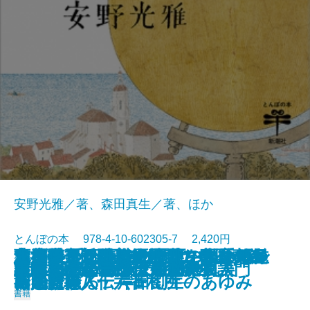
安野光雅／著、森田真生／著、ほか
とんぼの本 978-4-10-602305-7 2,420円
志度寺 千四百年の歴史の玉手箱─
蔦屋重三郎のエロチカ 歌麿の春
青池保子 騒がしき男たちとマン
太古の奇想と超絶技巧 中国青銅
リ・アルティジャーニ―ルネサン
つげ義春 名作原画とフランス紀
京都国立近代美術館のコレクショ
あの懐かしい味の野菜を自分でつ
またいつか歩きたい町―私の町並
2023/11/01
新版 宇野千代 女の一生
白洲正子が愛した京都
「ベルサイユのばら」の真実
原田マハのポスト印象派物語
21世紀のための三島由紀夫入門
国宝クラス仏をさがせ！
はじめてであう安野光雅
This is 江口寿史!!
谷内六郎 いつか見た夢
謎解き 鳥獣戯画
東京のミュージアム100
四国霊場八十六番札所─
画と吉原
ガの冒険
器入門
ス画家職人伝―
行
ンでたどる 岸田劉生のあゆみ
くる
み紀行―
書籍