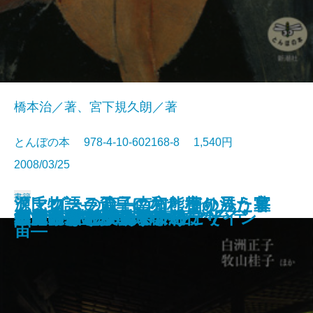
橋本治／著、宮下規久朗／著
とんぼの本 978-4-10-602168-8 1,540円
2008/03/25
書籍
源氏物語―天皇になれなかった皇
ド・ローラ節子の和と寄り添う暮
クマグスの森―南方熊楠の見た宇
巡礼高野山
細川家の700年 永青文庫の至宝
パリ 中世の美と出会う旅
シチリアへ行きたい
お能の見方
日本民藝館へいこう
ビートルズへの旅
モディリアーニの恋人
白洲正子と歩く京都
異能の画家 伊藤若冲
豆腐百珍
星新一 空想工房へようこそ
洲之内徹 絵のある一生
澁澤龍彦のイタリア紀行
ディック・ブルーナのデザイン
毎日つかう漆のうつわ
ひらがなの美学
子のものがたり―
らし
宙―