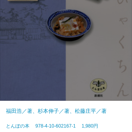
福田浩／著、杉本伸子／著、松藤庄平／著
とんぼの本 978-4-10-602167-1 1,980円