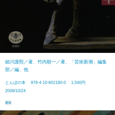
細川護熙／著、竹内順一／著、「芸術新潮」編集
部／編、他
とんぼの本 978-4-10-602180-0 1,540円
2008/10/24
書籍