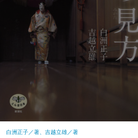
白洲正子／著、吉越立雄／著