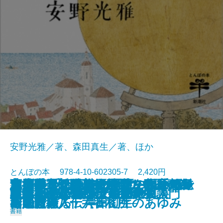
安野光雅／著、森田真生／著、ほか
とんぼの本 978-4-10-602305-7 2,420円
志度寺 千四百年の歴史の玉手箱─
蔦屋重三郎のエロチカ 歌麿の春
青池保子 騒がしき男たちとマン
太古の奇想と超絶技巧 中国青銅
リ・アルティジャーニ―ルネサン
つげ義春 名作原画とフランス紀
京都国立近代美術館のコレクショ
あの懐かしい味の野菜を自分でつ
またいつか歩きたい町―私の町並
2023/11/01
新版 宇野千代 女の一生
白洲正子が愛した京都
「ベルサイユのばら」の真実
原田マハのポスト印象派物語
21世紀のための三島由紀夫入門
国宝クラス仏をさがせ！
はじめてであう安野光雅
This is 江口寿史!!
谷内六郎 いつか見た夢
謎解き 鳥獣戯画
東京のミュージアム100
四国霊場八十六番札所─
画と吉原
ガの冒険
器入門
ス画家職人伝―
行
ンでたどる 岸田劉生のあゆみ
くる
み紀行―
書籍