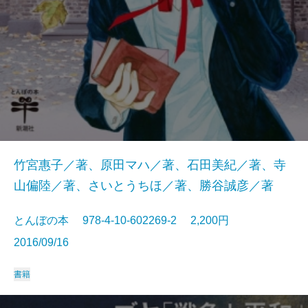
竹宮惠子／著、原田マハ／著、石田美紀／著、寺
山偏陸／著、さいとうちほ／著、勝谷誠彦／著
とんぼの本 978-4-10-602269-2 2,200円
2016/09/16
書籍