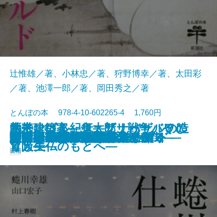
辻惟雄／著、小林忠／著、狩野博幸／著、太田彩
／著、池澤一郎／著、岡田秀之／著
とんぼの本 978-4-10-602265-4 1,760円
新モンゴル紀行―ザナバザルの造
熱帯建築家―ジェフリー・バワの
水木しげる―鬼太郎、戦争、そし
2016/03/28
ブリューゲルの世界
新生オルセー美術館
台南―「日本」に出会える街―
正倉院宝物―181点鑑賞ガイド―
竹宮惠子カレイドスコープ
ゴヤ「戦争と平和」
意匠の天才 小村雪岱
スヌーピーのひみつ A to Z
若冲ワンダフルワールド
蜷川幸雄の仕事
白洲家の晩ごはん
イタリアの小さな工房めぐり
向田邦子 おしゃれの流儀
謎解き ヒエロニムス・ボス
スイスアルプス旅事典
あらもの図鑑
熱闘！ 日本美術史
りし美仏のもとへ―
冒険―
て人生―
書籍