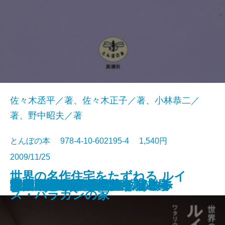
佐々木丞平／著、佐々木正子／著、小林恭二／
著、野中昭夫／著
とんぼの本 978-4-10-602195-4 1,540円
2009/11/25
世界の名作住宅をたずねる ルイ
書籍
白洲正子 祈りの道
反骨の画家 河鍋暁斎
画家たちの「戦争」
池波正太郎と歩く京都
韓国の美しいもの
神の木―いける・たずねる―
利休入門
カラヴァッジョ巡礼
ローマ古代散歩
蕪村 放浪する「文人」
決定版 一生ものの台所道具
太宰治と旅する津軽
須賀敦子が歩いた道
古伊万里 磁器のパラダイス
荒木経惟 トーキョー・アルキ
沖縄染織王国へ
台北 國立故宮博物院を極める
沖縄 琉球王国ぶらぶらぁ散歩
無頼の画家 曾我蕭白
ス・バラガンの家