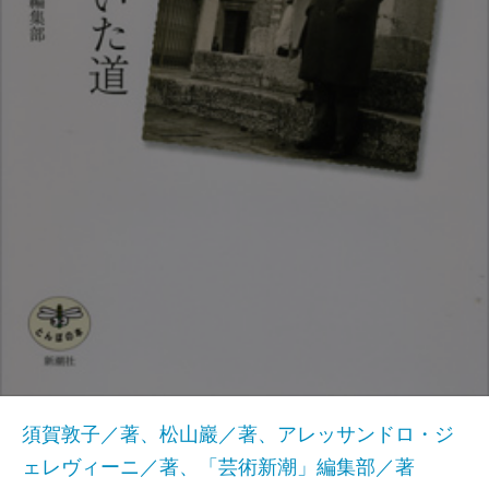
須賀敦子／著、松山巖／著、アレッサンドロ・ジ
ェレヴィーニ／著、「芸術新潮」編集部／著