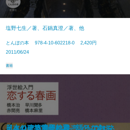
塩野七生／著、石鍋真澄／著、他
とんぼの本 978-4-10-602218-0 2,420円
2011/06/24
書籍
イタリア古寺巡礼 フィレンツェ→
宮澤賢治―雨ニモマケズという祈
日本の建築遺産12選―語りなおし
ド・ローラ節子の和ごころのおも
イタリア古寺巡礼 ミラノ→ヴェネ