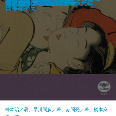
白洲正子のきもの
五重塔入門
京都洋館ウォッチング
フェルメール巡礼
仏教入門 親鸞の「迷い」
仏教入門 法然の「ゆるし」
直島 瀬戸内アートの楽園
ヴァチカン物語
浮世絵入門 恋する春画
食べる旅 韓国むかしの味
林芙美子 女のひとり旅
「戦争」が生んだ絵、奪った絵
三島由紀夫の愛した美術
ジャパニーズウイスキー
作家と猫のものがたり
アッシジ
り―
日本建築史―
てなし
ツィア
橋本治／著、早川聞多／著、赤間亮／著、橋本麻