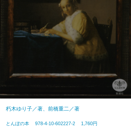
朽木ゆり子／著、前橋重二／著
とんぼの本 978-4-10-602227-2 1,760円