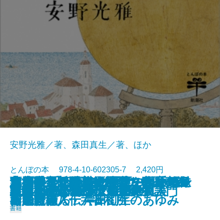
安野光雅／著、森田真生／著、ほか
とんぼの本 978-4-10-602305-7 2,420円
志度寺 千四百年の歴史の玉手箱─
蔦屋重三郎のエロチカ 歌麿の春
青池保子 騒がしき男たちとマン
太古の奇想と超絶技巧 中国青銅
リ・アルティジャーニ―ルネサン
つげ義春 名作原画とフランス紀
京都国立近代美術館のコレクショ
あの懐かしい味の野菜を自分でつ
またいつか歩きたい町―私の町並
2023/11/01
新版 宇野千代 女の一生
白洲正子が愛した京都
「ベルサイユのばら」の真実
原田マハのポスト印象派物語
21世紀のための三島由紀夫入門
国宝クラス仏をさがせ！
はじめてであう安野光雅
This is 江口寿史!!
谷内六郎 いつか見た夢
謎解き 鳥獣戯画
東京のミュージアム100
四国霊場八十六番札所─
画と吉原
ガの冒険
器入門
ス画家職人伝―
行
ンでたどる 岸田劉生のあゆみ
くる
み紀行―
書籍