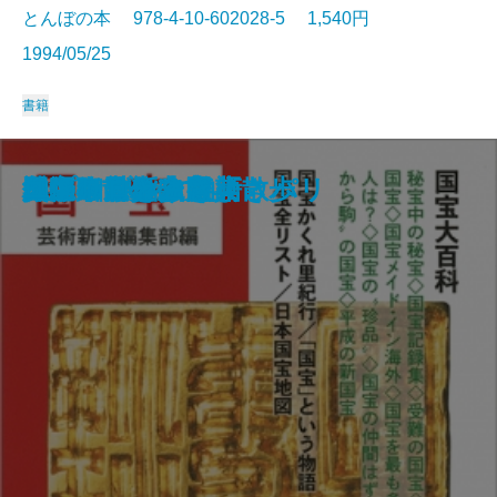
とんぼの本 978-4-10-602028-5 1,540円
1994/05/25
書籍
やさしく極める“書聖”王羲之
世紀末美術の楽しみ方
佐伯祐三のパリ
日本の神々
写真で見る京都今昔
やきもの鑑賞入門
密教入門
桂離宮
ヴェネツィア案内
イスタンブール歴史散歩
国宝
ハプスブルク物語
入江泰吉の奈良
沖縄いろいろ事典
フィレンツェ美術散歩
奥の細道を歩く
近江路散歩
インド神話入門
仏像の見分け方
ユトリロと古きよきパリ