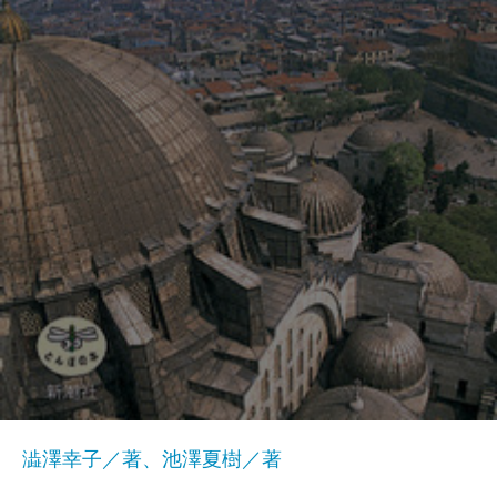
澁澤幸子／著、池澤夏樹／著