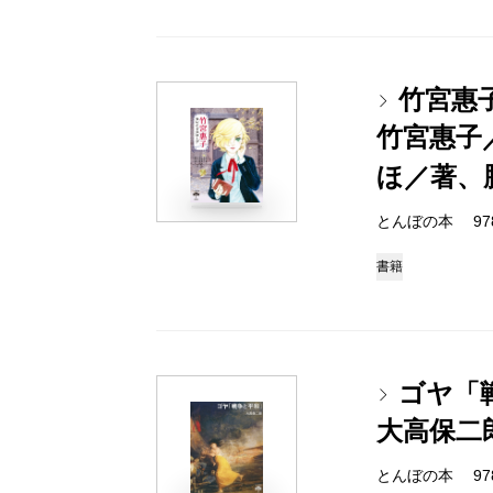
竹宮惠
竹宮惠子
ほ／著、
とんぼの本 978-4
書籍
ゴヤ「
大高保二
とんぼの本 978-4