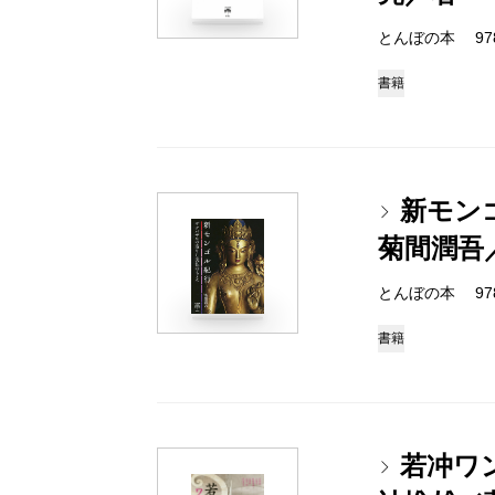
とんぼの本 978-4
書籍
新モン
菊間潤吾
とんぼの本 978-4
書籍
若冲ワ