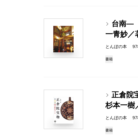
台南―
一青妙／
とんぼの本 978-4
書籍
正倉院
杉本一樹
とんぼの本 978-4
書籍