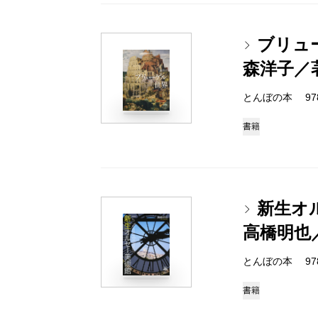
ブリュ
森洋子／
とんぼの本 978-4
書籍
新生オ
高橋明也
とんぼの本 978-4
書籍