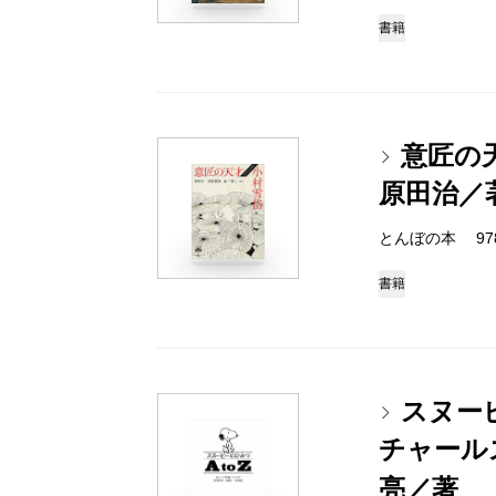
書籍
意匠の
原田治／
とんぼの本 978-4
書籍
スヌーピ
チャール
亮／著