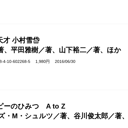
天才 小村雪岱
著、平田雅樹／著、山下裕二／著、ほか
-10-602268-5 1,980円 2016/06/30
ーのひみつ A to Z
ズ・M・シュルツ／著、谷川俊太郎／著