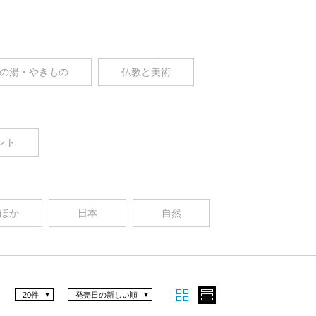
の湯・やきもの
仏教と美術
ント
ほか
日本
自然
20件
発売日の新しい順