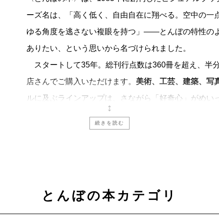
ーズ名は、「高く低く、自由自在に翔べる。空中の一
ゆる角度を逃さない複眼を持つ」――とんぼの特性の
ありたい、という思いから名づけられました。
スタートして35年。総刊行点数は360冊を超え、半分以
店さんでご購入いただけます。
美術、工芸、建築、写
ルに及ぶラインアップは、さながら「好奇心」がめい
そのとき知りたい・見たい・読みたいものを、気軽に
続きを読む
これからも
〈とんぼの本〉
は、
「見るたのしみ」
と
に流されず、時を超えて楽しめる入門書をめざしてい
とんぼの本カテゴリ