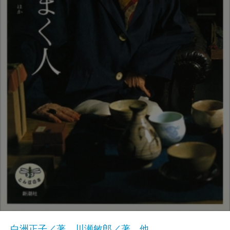
白洲正子／著、川瀬敏郎／著、他