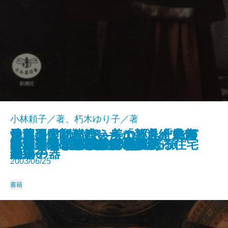
小林頼子／著、朽木ゆり子／著
司馬遼太郎が描いた「新選組」の
イタリアの歓び―美の巡礼 中南
イタリアの歓び―美の巡礼 北部
遠藤周作で読む イエスと十二人
骨董の眼利きがえらぶ ふだんづ
池波正太郎が残したかった「風
フランス ロマネスクを巡る旅
白洲次郎の流儀
ル・コルビュジエの勇気ある住宅
唐津 やきものルネサンス
白洲正子と楽しむ旅
やさしい仏像の見方
向田邦子 暮しの愉しみ
謎解き フェルメール
小林秀雄 美と出会う旅
白洲正子 美の種まく人
サンティアゴ巡礼の道
司馬遼太郎が愛した「風景」
白洲正子“ほんもの”の生活
ナポリと南イタリアを歩く
とんぼの本 978-4-10-602104-6 1,430円
風景
部編―
編―
の弟子
かいの器
景」
2003/06/25
書籍