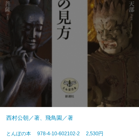
西村公朝／著、飛鳥園／著
とんぼの本 978-4-10-602102-2 2,530円