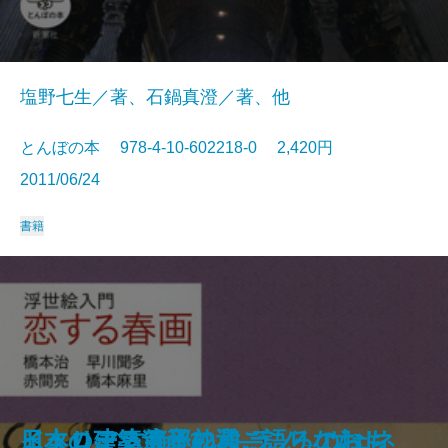
塩野七生／著、石鍋真澄／著、他
とんぼの本 978-4-10-602218-0 2,420円
2011/06/24
書籍
イタリア古寺巡礼 フィレンツェ→
宮澤賢治―雨ニモマケズという祈
日本の建築遺産12選―語りなおし
ド・ローラ節子の和ごころのおも
イタリア古寺巡礼 ミラノ→ヴェネ