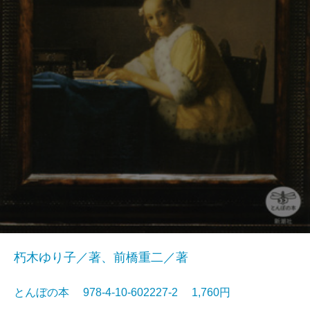
朽木ゆり子／著、前橋重二／著
とんぼの本 978-4-10-602227-2 1,760円