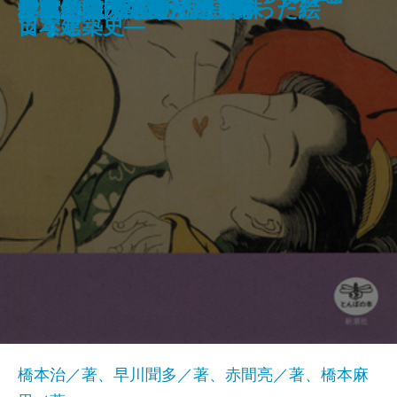
白洲正子のきもの
五重塔入門
京都洋館ウォッチング
フェルメール巡礼
仏教入門 親鸞の「迷い」
仏教入門 法然の「ゆるし」
直島 瀬戸内アートの楽園
ヴァチカン物語
浮世絵入門 恋する春画
食べる旅 韓国むかしの味
林芙美子 女のひとり旅
「戦争」が生んだ絵、奪った絵
三島由紀夫の愛した美術
ジャパニーズウイスキー
作家と猫のものがたり
アッシジ
り―
日本建築史―
てなし
ツィア
橋本治／著、早川聞多／著、赤間亮／著、橋本麻