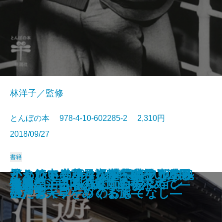
林洋子／監修
とんぼの本 978-4-10-602285-2 2,310円
2018/09/27
書籍
カムイの世界―語り継がれるアイ
懐かしいお菓子―武井武雄の『日
思わぬ出会いに心ときめく パリ
血と笑いとエロスの絵師 岩佐又
イタリアの小さな村へ―アルベル
かくれキリシタン―長崎・五島・
ミュシャ―パリの華、スラヴの魂
かわいい こわい おもしろい 長
とんでも春画―妖怪・幽霊・けも
遊廓
萩尾望都 作画のひみつ
万葉集であるく奈良
いちからわかる 円山応挙
原田マハの印象派物語
旅する画家 藤田嗣治
遊廓に泊まる
祇園祭――その魅力のすべて
禅のこころを描く 白隠
怪人 江戸川乱歩のコレクション
古事記―日本の原風景を求めて―
ヌの心―
本郷土菓子図譜』を味わう―
の小さな美術館
兵衛
ゴ・ディフーゾのおもてなし―
平戸・天草をめぐる旅―
―
沢芦雪
のたち―