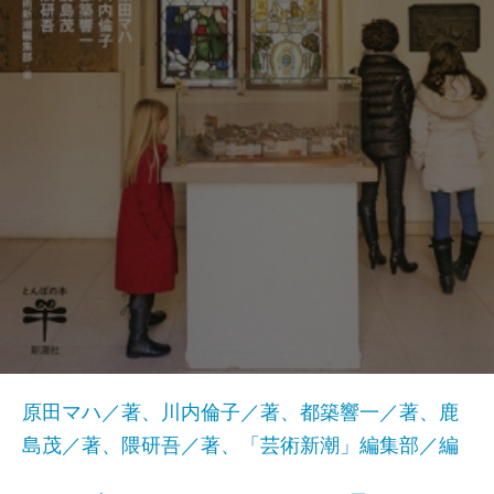
原田マハ／著、川内倫子／著、都築響一／著、鹿
島茂／著、隈研吾／著、「芸術新潮」編集部／編