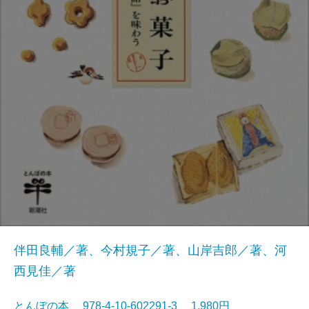
伴田良輔／著、今村規子／著、山岸吉郎／著、河
西見佳／著
とんぼの本 978-4-10-602291-3 1,980円