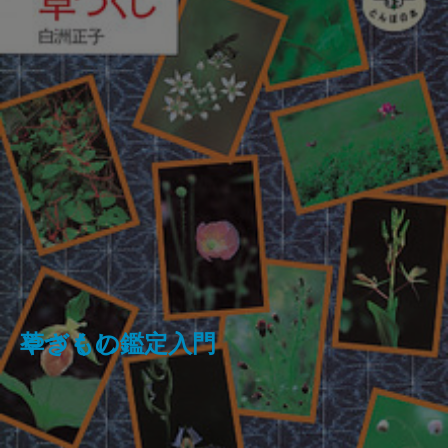
フランス革命の女たち
草づくし
やきもの鑑定入門