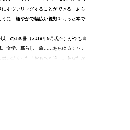
点にホヴァリングすることができる。あら
ように、
軽やかで幅広い視野
をもった本で
上の186冊（2019年9月現在）が今も書
真、文学、暮らし、旅……
あらゆるジャン
っぱい詰まった「おもちゃ箱」。あなたが
手にとってみてください。
「読むよろこび」
を一冊に凝縮して、時代
きます。