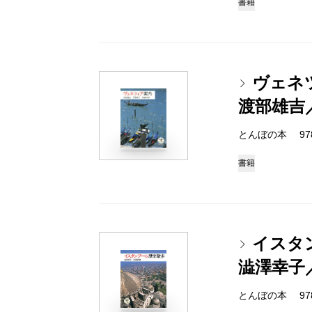
書籍
ヴェネ
渡部雄吉
とんぼの本 978-4
書籍
イスタ
澁澤幸子
とんぼの本 978-4