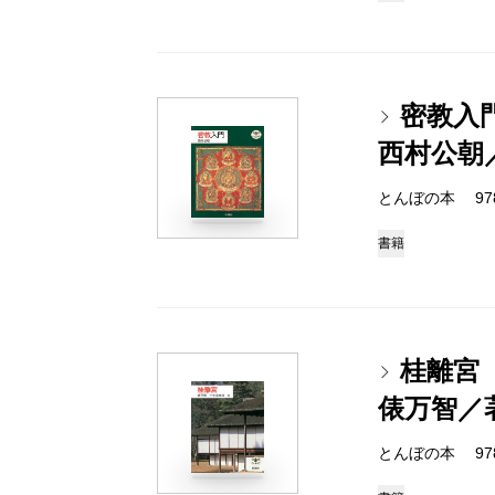
密教入
西村公朝
とんぼの本 978-4
書籍
桂離宮
俵万智／
とんぼの本 978-4