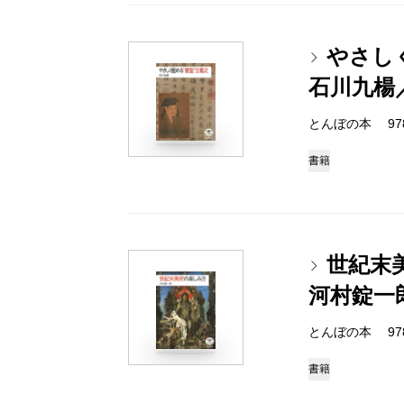
やさし
石川九楊
とんぼの本 978-4
書籍
世紀末
河村錠一
とんぼの本 978-4
書籍