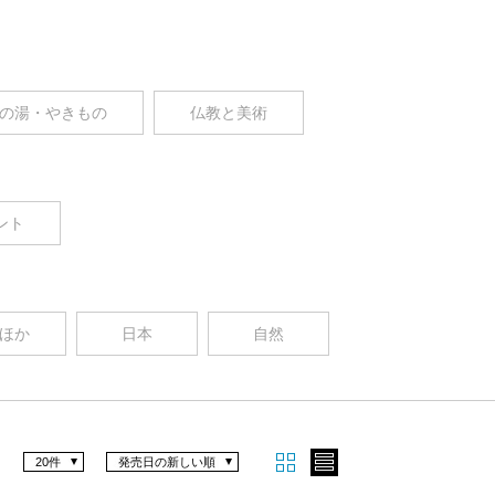
の湯・やきもの
仏教と美術
ント
ほか
日本
自然
20件
発売日の新しい順