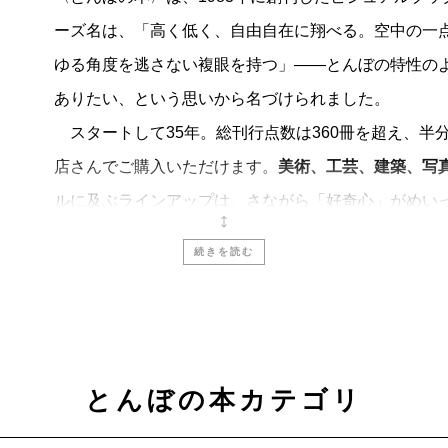
ーズ名は、「高く低く、自由自在に翔べる。空中の一
ゆる角度を逃さない複眼を持つ」――とんぼの特性の
ありたい、という思いから名づけられました。
スタートして35年。総刊行点数は360冊を超え、半分以
店さんでご購入いただけます。
美術、工芸、建築、写
ルに及ぶラインアップは、さながら「好奇心」がめい
そのとき知りたい・見たい・読みたいものを、気軽に
続きを読む
これからも
〈とんぼの本〉
は、
「見るたのしみ」
と
に流されず、時を超えて楽しめる入門書をめざしてい
とんぼの本カテゴリ