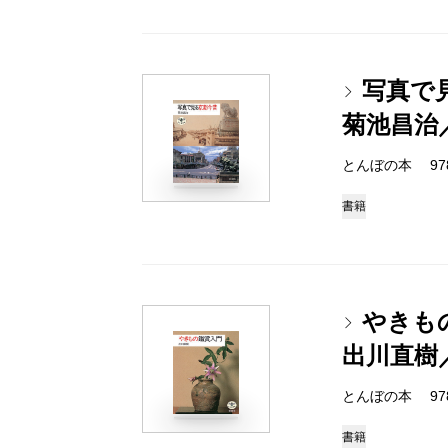
写真で
菊池昌治
とんぼの本 978-4
書籍
やきも
出川直樹
とんぼの本 978-4
書籍