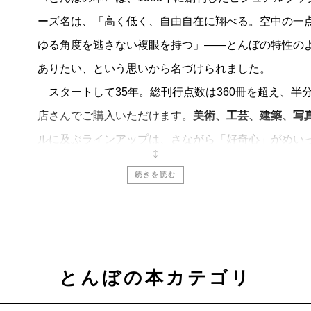
ーズ名は、「高く低く、自由自在に翔べる。空中の一
ゆる角度を逃さない複眼を持つ」――とんぼの特性の
ありたい、という思いから名づけられました。
スタートして35年。総刊行点数は360冊を超え、半分以
店さんでご購入いただけます。
美術、工芸、建築、写
ルに及ぶラインアップは、さながら「好奇心」がめい
そのとき知りたい・見たい・読みたいものを、気軽に
続きを読む
これからも
〈とんぼの本〉
は、
「見るたのしみ」
と
に流されず、時を超えて楽しめる入門書をめざしてい
とんぼの本カテゴリ