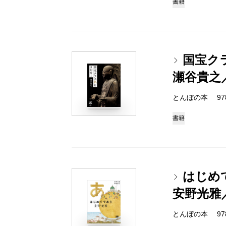
書籍
国宝ク
瀬谷貴之
とんぼの本 978-4
書籍
はじめ
安野光雅
とんぼの本 978-4