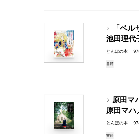
「ベル
池田理代
とんぼの本 978-4
書籍
原田マ
原田マハ
とんぼの本 978-4
書籍