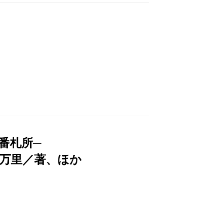
番札所─
万里／著、ほか