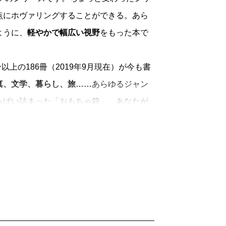
点にホヴァリングすることができる。あら
ように、
軽やかで幅広い視野
をもった本で
上の186冊（2019年9月現在）が今も書
真、文学、暮らし、旅……
あらゆるジャン
っぱい詰まった「おもちゃ箱」。あなたが
手にとってみてください。
「読むよろこび」
を一冊に凝縮して、時代
きます。