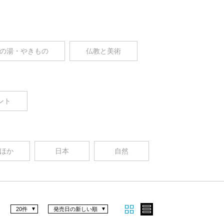
の湯・やきもの
仏教と美術
ント
ほか
日本
自然
20件
発売日の新しい順