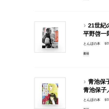
21世
平野啓一
とんぼの本 978-4
書籍
青池保
青池保子
とんぼの本 978-4