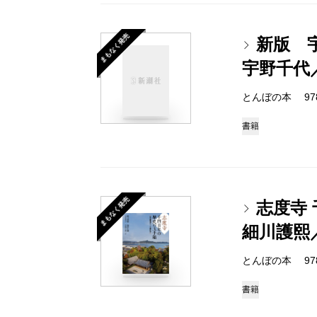
まもなく発売
新版 
宇野千代
とんぼの本 978-4
書籍
まもなく発売
志度寺
細川護熙
とんぼの本 978-4
書籍